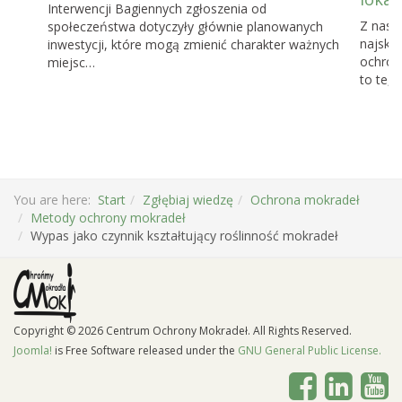
Interwencji Bagiennych zgłoszenia od
Z nasz
społeczeństwa dotyczyły głównie planowanych
najskut
inwestycji, które mogą zmienić charakter ważnych
ochronę
miejsc…
to te, 
You are here:
Start
Zgłębiaj wiedzę
Ochrona mokradeł
Metody ochrony mokradeł
Wypas jako czynnik kształtujący roślinność mokradeł
Copyright © 2026 Centrum Ochrony Mokradeł. All Rights Reserved.
Joomla!
is Free Software released under the
GNU General Public License.