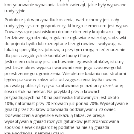
kontynuowanie wypasania takich zwierząt, jakie były wypasane
tradycyjnie.
Podobnie jak w przypadku koszenia, wart ochrony jest cały
tradycyjny system gospodarczy, którego elementem jest wypas.
Towarzyszące pastwiskom drobne elementy krajobrazu - np.
żerdziowe ogrodzenia, regularnie ogławiane wierzby, sadzawki
do pojenia bydła lub rozdeptane brzegi rowów - wpływają na
lokalną specyfikę krajobrazu, a przy tym mogą mieć znaczenie
dla poszczególnych składników fauny i flory.
Jeśli celem ochrony jest zachowanie lęgowisk ptaków, istotny
jest także okres wypasu i wprowadzenie jego czasowego lub
przestrzennego ograniczenia. Wieloletnie badania nad stratami
lęgów ptaków w zależności od zagęszczenia bydła i owiec
pozwalają obliczyć ryzyko stratowania gniazd przy określonej
ilości sztuk na hektar. Na przykład przy 5 krowach
przypadających na 10 ha pastwiska tratowanych jest około
10%, natomiast przy 20 krowach już ponad 70%. Wydeptywanie
gniazd przez 25 krów odpowiada oddziaływaniu 70 owiec.
Doświadczenia angielskie wskazują także, że presja
wydeptywania gniazd różnych gatunków jest zróżnicowana
spośród siewek najbardziej podatne na nie są gniazda
krwawodzioba, najmniej czajki.