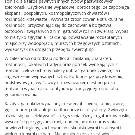
solnisk, ale także pewnych innych typów pastwiskowych
zbiorowisk. Użytkowanie wypasowe, oprócz tego, że zapobiega
ekspansji pospolitych, kosmopolitycznych chwastów i
roślinności krzewiastej, wytwarza zróżnicowanie strukturalne
roślinności, przyczyniając się do zachowania bogactwa
biotopów i związanych z nimi gatunków roślin i zwierząt. Wypas
to nie tylko zgryzanie - także np. powstawanie rozdeptanych
miejsc przy wodopojach, mulistych brzegów tych ostatnich,
wydepczysk na drogach przepędu zwierząt itp.
W zależności od rodzaju podłoża i zasilania, charakteru
roślinności, lokalnych tradycji oraz potrzeb wynikających z
realizacji celów ochrony należy dobrać gatunek zwierzęcia i
zagęszczenie wypasanych sztuk. Podobnie jak przy koszeniu,
podstawowym, wyjściowym rozwiązaniem jest po prostu
realizacja wypasu jako kontynuacja tradycyjnego sposobu
gospodarowania.
Każdy z gatunków wypasanych zwierząt - bydło, konie, owce,
gęsi - inaczej oddziałuje na fitocenozy i ekosystemy. Zwierzęta
różnią się np. selektywnością zgryzania różnych gatunków roślin,
wysokością przygryzania runi, tendencjami do naruszania
powierzchni gleby, zachowaniami skupiskowymi i stadnymi i
wieloma innymi cechami. Najbezpieczniejsze jest więc