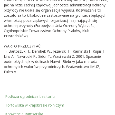
jak na razie żadnej rządowej jednostce administracji ochrony
przyrody nie udała się organizacja wypasu. Rozwiązanie to
zostało za to kilkakrotnie zastosowane na gruntach będących
własnością pozarządowych organizacji, zajmujących się
ochroną przyrody (Europejska Unia Ochrony Wybrzeża,
Ogólnopolskie Towarzystwo Ochrony Ptaków, Klub
Przyrodników).
WARTO PRZECZYTAĆ:
→
Bartoszuk H., Dembek W., Jezierski T., Kamiński J., Kupis J.,
Liro A., Nawrocki P., Sidor T., Wasilewski Z. 2001. Spasanie
podmokłych łąk w dolinach Narwi i Biebrzy jako metoda
ochrony ich walorów przyrodniczych. Wydawnictwo IMUZ,
Falenty.
Podłoża ogrodnicze bez torfu
Torfowiska w krajobrazie rolniczym
Konwencja Ramsarska