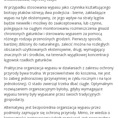
W przypadku stosowania wypasu jako czynnika kształtującego
biotopy ptaków istnieją dwa podejścia - bierne, zakładające
wypas na tyle ekstensywny, że jego wpływ na straty lęgów
będzie niewielki i możliwy do zaakceptowania, lub czynne,
polegające na ciągłym monitorowaniu rozmieszczenia gniazd
chronionych gatunków i sterowaniu wypasem za pomocą
różnego rodzaju przenośnych grodzeń. Pierwszy sposób,
bardziej zbliżony do naturalnego, zalecić można na rozległych
obszarach użytkowanych ekstensywnie, drugi, wymagający
znacznych sił i środków, na terenach wyjątkowej koncentracji
lęgowisk rzadkich gatunków.
Praktyczna organizacja wypasu w działaniach z zakresu ochrony
przyrody bywa trudna. W przeciwieństwie do koszenia, nie jest
to zabieg jednorazowy (przynajmniej w cyklu rocznym i na łące
jednokośnej). O stado zwierząt trzeba dbać ciągle. Optymalnym
rozwiązaniem organizacyjnym byłoby, gdyby wymagające
wypasu tereny były wypasane przez swoich tradycyjnych
gospodarzy.
Alternatywą jest bezpośrednia organizacja wypasu przez
podmioty zajmujące się ochroną przyrody. Mimo, że wiedza o
konieczności zastosowania takich rozwiązań jest powszechna,