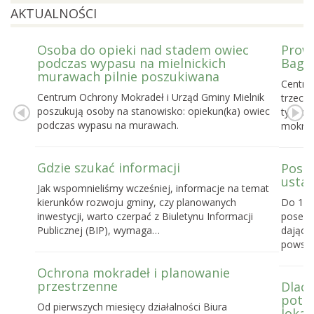
AKTUALNOŚCI
Osoba do opieki nad stadem owiec
Prowa
podczas wypasu na mielnickich
Bagie
murawach pilnie poszukiwana
Centru
Centrum Ochrony Mokradeł i Urząd Gminy Mielnik
trzecie
poszukują osoby na stanowisko: opiekun(ka) owiec
tygodn
podczas wypasu na murawach.
mokrad
Gdzie szukać informacji
Posel
ustaw
Jak wspomnieliśmy wcześniej, informacje na temat
kierunków rozwoju gminy, czy planowanych
Do 16 
inwestycji, warto czerpać z Biuletynu Informacji
posels
Publicznej (BIP), wymaga…
dające
powst
Ochrona mokradeł i planowanie
przestrzenne
Dlacz
potrz
Od pierwszych miesięcy działalności Biura
lokal