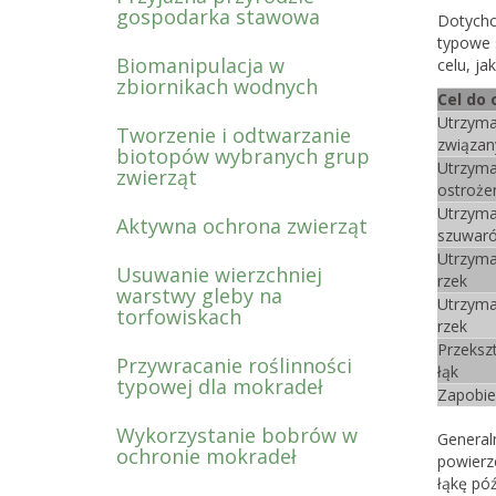
gospodarka stawowa
Dotychc
typowe 
Biomanipulacja w
celu, ja
zbiornikach wodnych
Cel do 
Utrzyman
Tworzenie i odtwarzanie
związan
biotopów wybranych grup
Utrzyma
zwierząt
ostrożen
Utrzyma
Aktywna ochrona zwierząt
szuwaró
Utrzyma
Usuwanie wierzchniej
rzek
warstwy gleby na
Utrzyma
torfowiskach
rzek
Przeksz
Przywracanie roślinności
łąk
typowej dla mokradeł
Zapobież
Wykorzystanie bobrów w
Generaln
ochronie mokradeł
powierzc
łąkę póź