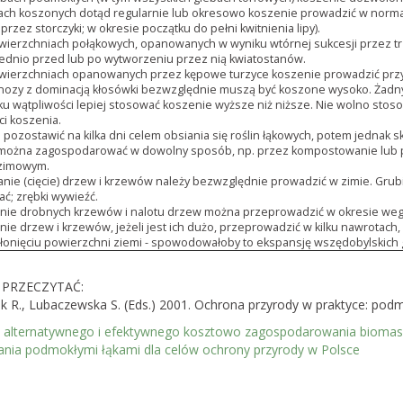
ach koszonych dotąd regularnie lub okresowo koszenie prowadzić w norma
rzez storczyki; w okresie początku do pełni kwitnienia lipy).
ierzchniach połąkowych, opanowanych w wyniku wtórnej sukcesji przez trz
dnio przed lub po wytworzeniu przez nią kwiatostanów.
wierzchniach opanowanych przez kępowe turzyce koszenie prowadzić przy p
nozy z dominacją kłosówki bezwzględnie muszą być koszone wysoko. Żadnyc
u wątpliwości lepiej stosować koszenie wyższe niż niższe. Nie wolno stoso
i koszenia.
 pozostawić na kilka dni celem obsiania się roślin łąkowych, potem jednak
ożna zagospodarować w dowolny sposób, np. przez kompostowanie lub po
 zimowym.
nie (cięcie) drzew i krzewów należy bezwzględnie prowadzić w zimie. Grub
ć; zrębki wywieźć.
ie drobnych krzewów i nalotu drzew można przeprowadzić w okresie weg
ie drzew i krzewów, jeżeli jest ich dużo, przeprowadzić w kilku nawrotach
łonięciu powierzchni ziemi - spowodowałoby to ekspansję wszędobylskich 
PRZECZYTAĆ:
k R., Lubaczewska S. (Eds.) 2001. Ochrona przyrody w praktyce: podm
 alternatywnego i efektywnego kosztowo zagospodarowania biomasy 
ania podmokłymi łąkami dla celów ochrony przyrody w Polsce