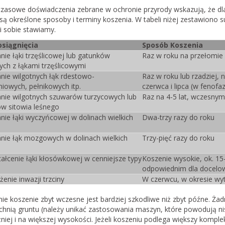
zasowe doświadczenia zebrane w ochronie przyrody wskazują, że d
są określone sposoby i terminy koszenia. W tabeli niżej zestawiono 
ki sobie stawiamy.
osiągnięcia
Sposób Koszenia
ie łąki trzęślicowej lub gatunków
Raz w roku na przełomie l
ych z łąkami trzęślicowymi
nie wilgotnych łąk rdestowo-
Raz w roku lub rzadziej, n
iowych, pełnikowych itp.
czerwca i lipca (w fenofaz
nie wilgotnych szuwarów turzycowych lub
Raz na 4-5 lat, wczesnym 
w sitowia leśnego
nie łąki wyczyńcowej w dolinach wielkich
Dwa-trzy razy do roku
nie łąk mozgowych w dolinach wielkich
Trzy-pięć razy do roku
tałcenie łąki kłosówkowej w cenniejsze typy
Koszenie wysokie, ok. 15
odpowiednim dla docelow
enie inwazji trzciny
W czerwcu, w okresie wyt
ie koszenie zbyt wczesne jest bardziej szkodliwe niż zbyt późne. Żadn
hnią gruntu (należy unikać zastosowania maszyn, które powodują niski
niej i na większej wysokości. Jeżeli koszeniu podlega większy komple