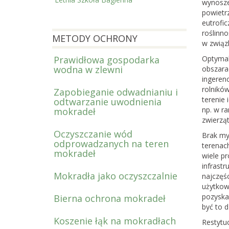
wynosze
powietr
eutrofic
roślinno
METODY OCHRONY
w związ
Prawidłowa gospodarka
Optymal
wodna w zlewni
obszara
ingeren
rolnikó
Zapobieganie odwadnianiu i
terenie
odtwarzanie uwodnienia
np. w r
mokradeł
zwierząt
Oczyszczanie wód
Brak my
odprowadzanych na teren
terenach
mokradeł
wiele p
infrastr
Mokradła jako oczyszczalnie
najczęś
użytkow
pozyska
Bierna ochrona mokradeł
być to 
Koszenie łąk na mokradłach
Restytu