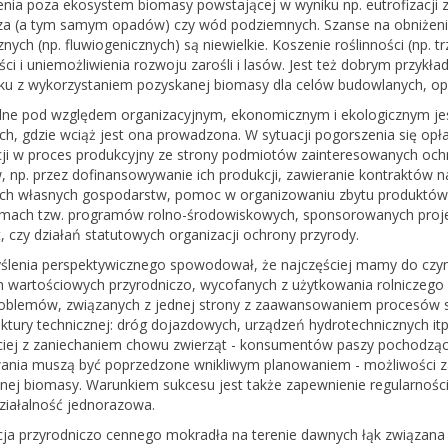
nia poza ekosystem biomasy powstającej w wyniku np. eutrofizacji z
za (a tym samym opadów) czy wód podziemnych. Szanse na obniżenie
znych (np. fluwiogenicznych) są niewielkie. Koszenie roślinności (np. t
ści i uniemożliwienia rozwoju zarośli i lasów. Jest też dobrym przyk
ku z wykorzystaniem pozyskanej biomasy dla celów budowlanych, op
ne pod względem organizacyjnym, ekonomicznym i ekologicznym jest
ch, gdzie wciąż jest ona prowadzona. W sytuacji pogorszenia się opł
cji w proces produkcyjny ze strony podmiotów zainteresowanych ochr
w, np. przez dofinansowywanie ich produkcji, zawieranie kontraktów
 ich własnych gospodarstw, pomoc w organizowaniu zbytu produktów i
amach tzw. programów rolno-środowiskowych, sponsorowanych projek
, czy działań statutowych organizacji ochrony przyrody.
ślenia perspektywicznego spowodował, że najczęściej mamy do czyni
 wartościowych przyrodniczo, wycofanych z użytkowania rolniczego prz
roblemów, związanych z jednej strony z zaawansowaniem procesów su
uktury technicznej: dróg dojazdowych, urządzeń hydrotechnicznych it
ciej z zaniechaniem chowu zwierząt - konsumentów paszy pochodzącej
ania muszą być poprzedzone wnikliwym planowaniem - możliwości za
nej biomasy. Warunkiem sukcesu jest także zapewnienie regularności
działalność jednorazowa.
cja przyrodniczo cennego mokradła na terenie dawnych łąk związana