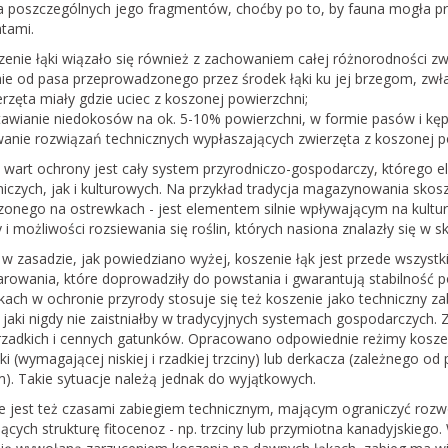
a poszczególnych jego fragmentów, choćby po to, by fauna mogła pr
tami.
enie łąki wiązało się również z zachowaniem całej różnorodności zwi
nie od pasa przeprowadzonego przez środek łąki ku jej brzegom, zwł
rzęta miały gdzie uciec z koszonej powierzchni;
my nabór do
tawianie niedokosów na ok. 5-10% powierzchni, w formie pasów i kęp
zkoły Bagiennej
wanie rozwiązań technicznych wypłaszających zwierzęta z koszonej p
y wart ochrony jest cały system przyrodniczo-gospodarczy, którego 
rony Mokradeł otwiera
niczych, jak i kulturowych. Na przykład tradycja magazynowania skos
ciej edycji Letniej Szkoły
zonego na ostrewkach - jest elementem silnie wpływającym na kultu
zyli tygodniowego
i możliwości rozsiewania się roślin, których nasiona znalazły się w 
ursu ekologii i ochrony
tóra…
 w zasadzie, jak powiedziano wyżej, koszenie łąk jest przede wszys
rowania, które doprowadziły do powstania i gwarantują stabilność 
kach w ochronie przyrody stosuje się też koszenie jako techniczny 
projekt ustawy o
jaki nigdy nie zaistniałby w tradycyjnych systemach gospodarczych. 
stawy o ochronie
rzadkich i cennych gatunków. Opracowano odpowiednie reżimy koszen
i (wymagającej niskiej i rzadkiej trzciny) lub derkacza (zależnego o
br. możesz zabrać głos w
). Takie sytuacje należą jednak do wyjątkowych.
lskiego projektu ustawy
e jest też czasami zabiegiem technicznym, mającym ograniczyć roz
rzyrody dającej
ących strukturę fitocenoz - np. trzciny lub przymiotna kanadyjskieg
 prawo blokowania