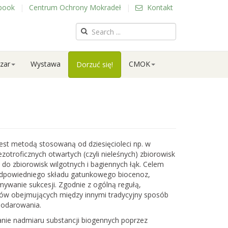
book
|
Centrum Ochrony Mokradeł
|
Kontakt
zar
Wystawa
CMOK
Dorzuć się!
est metodą stosowaną od dziesięcioleci np. w
zotroficznych otwartych (czyli nieleśnych) zbiorowisk
do zbiorowisk wilgotnych i bagiennych łąk. Celem
odpowiedniego składu gatunkowego biocenoz,
mywanie sukcesji. Zgodnie z ogólną regułą,
ów obejmujących między innymi tradycyjny sposób
odarowania.
ie nadmiaru substancji biogennych poprzez