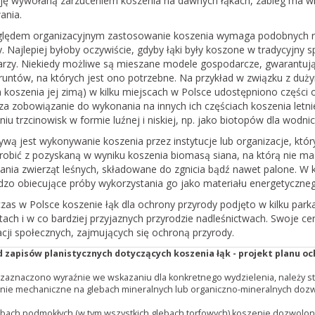
ję wywołaną zarzuceniem koszenia na dawnych łąkach, zabieg ma wi
a…
ania.
lędem organizacyjnym zastosowanie koszenia wymaga podobnych roz
mokradła i
. Najlepiej byłoby oczywiście, gdyby łąki były koszone w tradycyjny
a potrzebują
rzy. Niekiedy możliwe są mieszane modele gospodarcze, gwarantując
ddolnych lokalnych
gruntów, na których jest ono potrzebne. Na przykład w związku z duż
ści?
koszenia jej zimą) w kilku miejscach w Polsce udostępniono części 
a zobowiązanie do wykonania na innych ich częściach koszenia letnie
oświadczeń wynika, że
iu trzcinowisk w formie luźnej i niskiej, np. jako biotopów dla wodnicz
ejsze interwencje mające
onę tych niezwykle
tywą jest wykonywanie koszenia przez instytucje lub organizacje, kt
nych siedlisk to te,
o robić z pozyskaną w wyniku koszenia biomasą siana, na którą nie m
ania zwierząt leśnych, składowane do zgnicia bądź nawet palone. W 
rdzo obiecujące próby wykorzystania go jako materiału energetyczne
zas w Polsce koszenie łąk dla ochrony przyrody podjęto w kilku par
ach i w co bardziej przyjaznych przyrodzie nadleśnictwach. Swoje cenn
cji społecznych, zajmujących się ochroną przyrody.
d zapisów planistycznych dotyczących koszenia łąk - projekt planu
e zaznaczono wyraźnie we wskazaniu dla konkretnego wydzielenia, należy 
nie mechaniczne na glebach mineralnych lub organiczno-mineralnych dozwo
bach podmokłych (w tym wszystkich glebach torfowych) koszenie dozwolone 