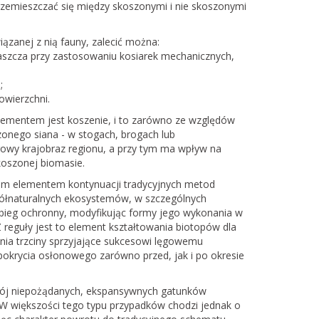
zemieszczać się między skoszonymi i nie skoszonymi
ązanej z nią fauny, zalecić można:
aszcza przy zastosowaniu kosiarek mechanicznych,
;
owierzchni.
elementem jest koszenie, i to zarówno ze względów
zonego siana - w stogach, brogach lub
rowy krajobraz regionu, a przy tym ma wpływ na
skoszonej biomasie.
tkim elementem kontynuacji tradycyjnych metod
półnaturalnych ekosystemów, w szczególnych
zabieg ochronny, modyfikując formy jego wykonania w
Z reguły jest to element kształtowania biotopów dla
ia trzciny sprzyjające sukcesowi lęgowemu
d pokrycia osłonowego zarówno przed, jak i po okresie
wój niepożądanych, ekspansywnych gatunków
o. W większości tego typu przypadków chodzi jednak o