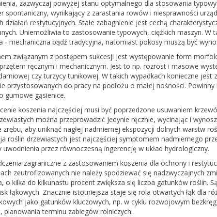
nienia, zazwyczaj powyżej stanu optymalnego dla stosowania typowy
er spontaniczny, wynikający z zarastania rowów i niesprawności urzą
h działań restytucyjnych. Stałe zabagnienie jest cechą charakteryst
nych. Uniemożliwia to zastosowanie typowych, ciężkich maszyn. W 
sa - mechaniczna bądź tradycyjna, natomiast pokosy muszą być wynos
em związanym z postępem sukcesji jest występowanie form morfologi
sprzętem ręcznym i mechanicznym. Jest to np. rozrost i masowe wystę
 darniowej czy turzycy tunikowej. W takich wypadkach konieczne jest
nie przystosowanych do pracy na podłożu o małej nośności. Powinn
bo gumowe gąsienice.
cenie koszenia najczęściej musi być poprzedzone usuwaniem krzewó
drzewiastych można przeprowadzić jedynie ręcznie, wycinając i wynos
e zrębu, aby uniknąć nagłej nadmiernej ekspozycji dolnych warstw rośl
ja roślin drzewiastych jest najczęściej symptomem nadmiernego prz
 uwodnienia przez równoczesną ingerencję w układ hydrologiczny.
czenia zagraniczne z zastosowaniem koszenia dla ochrony i restytucj
ach zeutrofizowanych nie należy spodziewać się nadzwyczajnych zmian
, o kilka do kilkunastu procent zwiększa się liczba gatunków roślin. 
sk łąkowych. Znacznie istotniejsza staje się rola otwartych łąk dla 
łąkowych jako gatunków kluczowych, np. w cyklu rozwojowym bezkrę
, planowania terminu zabiegów rolniczych.