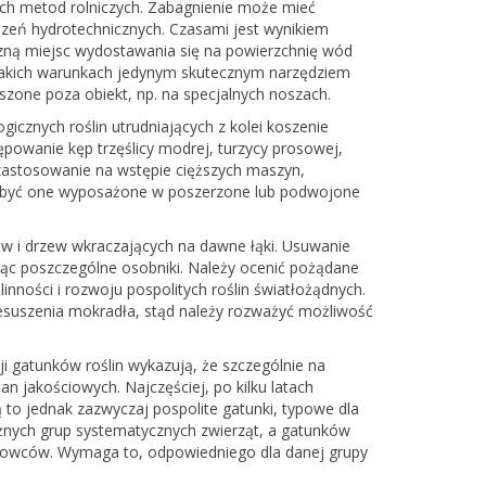
ch metod rolniczych. Zabagnienie może mieć
dzeń hydrotechnicznych. Czasami jest wynikiem
yczną miejsc wydostawania się na powierzchnię wód
takich warunkach jedynym skutecznym narzędziem
zone poza obiekt, np. na specjalnych noszach.
cznych roślin utrudniających z kolei koszenie
powanie kęp trzęślicy modrej, turzycy prosowej,
 zastosowanie na wstępie cięższych maszyn,
y być one wyposażone w poszerzone lub podwojone
w i drzew wkraczających na dawne łąki. Usuwanie
ząc poszczególne osobniki. Należy ocenić pożądane
inności i rozwoju pospolitych roślin światłożądnych.
esuszenia mokradła, stąd należy rozważyć możliwość
i gatunków roślin wykazują, że szczególnie na
 jakościowych. Najczęściej, po kilku latach
Są to jednak zazwyczaj pospolite gatunki, typowe dla
różnych grup systematycznych zwierząt, a gatunków
gowców. Wymaga to, odpowiedniego dla danej grupy