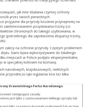
ęc charakter powrotu do tradycyjnego schematu
wiązań, jak inne działania czynnej ochrony
 sposób przez swoich pierwotnych
e przyjazne dla przyrody koszenie przynajmniej na
ym zainteresowaniem pozyskiwania trzciny (co
obiektów chronionych do takiego użytkowania, w
go (potrzebnego dla zapobieżenia ekspansji trzciny,
ki).
órym zależy na ochronie przyrody. Częstym problemem
a zbytu. Siano bywa wykorzystywane do lokalnego
kilku miejscach w Polsce podjęto eksperymentalne,
go w specjalnej kotłowni na biomasę.
kach narodowych, krajobrazowych, niektórych
e przyrodniczo łąki regularnie kosi też kilka
 ochrony Drawieńskiego Parku Narodowego
stosować następujące zasady:
lone jest tylko z zastosowaniem lekkiego sprzętu lub
jest tylko za pomocą kosiarek spalinowych lub ręcznie.