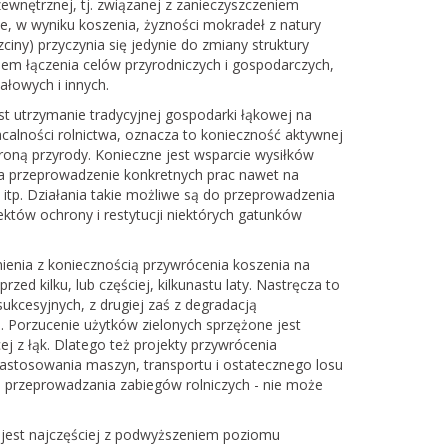
ewnętrznej, tj. związanej z zanieczyszczeniem
, w wyniku koszenia, żyzności mokradeł z natury
rzciny) przyczynia się jedynie do zmiany struktury
ładem łączenia celów przyrodniczych i gospodarczych,
ałowych i innych.
 utrzymanie tradycyjnej gospodarki łąkowej na
acalności rolnictwa, oznacza to konieczność aktywnej
oną przyrody. Konieczne jest wsparcie wysiłków
 na przeprowadzenie konkretnych prac nawet na
tp. Działania takie możliwe są do przeprowadzenia
tów ochrony i restytucji niektórych gatunków
enia z koniecznością przywrócenia koszenia na
ed kilku, lub częściej, kilkunastu laty. Nastręcza to
kcesyjnych, z drugiej zaś z degradacją
p. Porzucenie użytków zielonych sprzężone jest
 z łąk. Dlatego też projekty przywrócenia
stosowania maszyn, transportu i ostatecznego losu
 przeprowadzania zabiegów rolniczych - nie może
 jest najczęściej z podwyższeniem poziomu