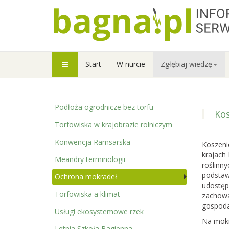
Start
W nurcie
Zgłębiaj wiedzę
Podłoża ogrodnicze bez torfu
Kos
Torfowiska w krajobrazie rolniczym
Konwencja Ramsarska
Koszeni
krajach 
Meandry terminologii
roślinn
podstaw
Ochrona mokradeł
udostępn
Torfowiska a klimat
zachowa
gospoda
Usługi ekosystemowe rzek
Na mokr
Letnia Szkoła Bagienna