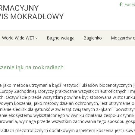
Face
World Wide WET
Bagno wciąga
Bagienko
Moczarów c
zenie łąk na mokradłach
e jako metoda utrzymania bądź restytucji układów biocenotycznych j
Europy Zachodniej. Dotyczy praktycznie wszystkich eutroficznych i me
ych. Oczywiście przede wszystkim powinna być stosowana w stosunku 
owym koszenia, jako metody działań ochronnych, jest utrzymanie 
ianie siedlisk dla gatunków zwierząt związanych z łąkami i powstrzy
nie ekosystemu wykształconego w wyniku działania zespołu czynnik
rowania, wymaga przede wszystkim zachowania tego sposobu gosp
adłach mezotroficznych dodatkowym aspektem koszenia jest usuwan