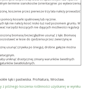
lnym terminie sianokosów (orientacyjnie: po wytworzeniu
cinę, koszenie przez pierwsze trzy lata należy prowadzić
omocy kosiarki spalinowej lub ręcznie.
h łąk nie należy kosić nisko tuż nad poziomem gruntu. W
wać narzędzi koszących nie dających możliwości regulacji
 skoszoną biomasę bezwzględnie usunąć z łąki. Biomasę
zostawić w lesie do zjedzenia przez zwierzynę w
iznę usunąć (zrywka po śniegu), drobne gałęzie można
etacyjnym.
, aby uniknąć drastycznej zmiany warunków świetlnych
gatunków światłolubnych.
okłe łąki i pastwiska. ProNatura, Wrocław.
z późnego koszenia roślinności uzyskanej w wyniku