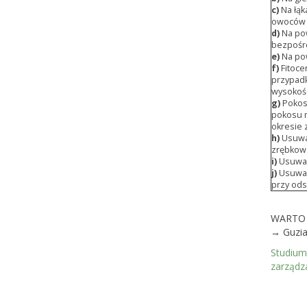
c)
Na łąk
owoców p
d)
Na pow
bezpośre
e)
Na po
f)
Fitoce
przypadk
wysokośc
g)
Pokos
pokosu m
okresie
h)
Usuwa
zrębkowa
i)
Usuwan
j)
Usuwan
przy ods
WARTO 
→
Guzia
Studium
zarządz