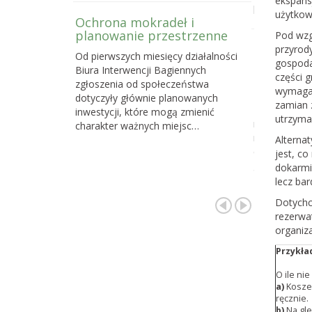
ekspans
powstawani
użytkow
Ochrona mokradeł i
planowanie przestrzenne
Pod wzg
Dlaczego 
przyrody
Od pierwszych miesięcy działalności
torfowisk
gospoda
Biura Interwencji Bagiennych
działań o
części 
zgłoszenia od społeczeństwa
społeczno
wymaga 
dotyczyły głównie planowanych
zamian z
Z naszych d
inwestycji, które mogą zmienić
utrzyman
najskuteczni
charakter ważnych miejsc…
na celu ochr
Alterna
cennych i waż
jest, c
gdzie…
dokarmi
lecz ba
Dotychc
rezerwat
organiza
Przykła
O ile ni
a)
Kosze
ręcznie.
b)
Na gle