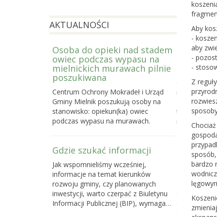
koszeni
fragmen
AKTUALNOŚCI
Aby kosz
- kosze
aby zwie
Osoba do opieki nad stadem
Prowadzi
- pozos
owiec podczas wypasu na
Letniej S
mielnickich murawach pilnie
2026
- stoso
poszukiwana
Z reguł
Centrum Och
przyrod
Centrum Ochrony Mokradeł i Urząd
nabór do trze
rozwies
Gminy Mielnik poszukują osoby na
Bagiennej, c
sposoby 
stanowisko: opiekun(ka) owiec
terenowego k
podczas wypasu na murawach.
mokradeł, k
Chociaż
gospoda
przypad
Gdzie szukać informacji
Poselski 
sposób, 
zmianie u
bardzo 
Jak wspomnieliśmy wcześniej,
przyrody
wodniczk
informacje na temat kierunków
Do 16 maja 
lęgowym
rozwoju gminy, czy planowanych
sprawie pose
inwestycji, warto czerpać z Biuletynu
Koszeni
o ochronie p
Informacji Publicznej (BIP), wymaga…
zmieniaj
samorządom