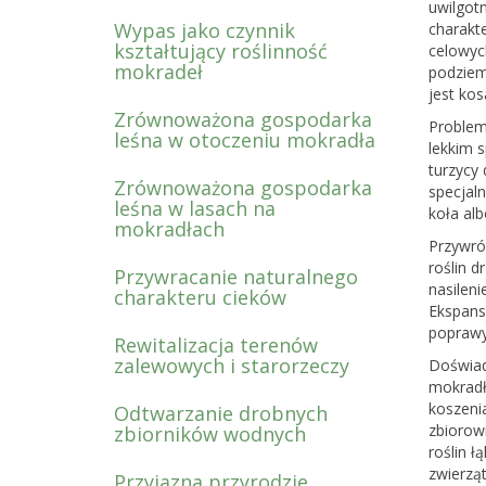
uwilgot
Wypas jako czynnik
charakt
kształtujący roślinność
celowyc
mokradeł
podziem
jest ko
Zrównoważona gospodarka
Problem
leśna w otoczeniu mokradła
lekkim 
turzycy
Zrównoważona gospodarka
specjal
leśna w lasach na
koła al
mokradłach
Przywró
roślin 
Przywracanie naturalnego
nasileni
charakteru cieków
Ekspans
poprawy
Rewitalizacja terenów
zalewowych i starorzeczy
Doświad
mokradł
koszenia
Odtwarzanie drobnych
zbiorowi
zbiorników wodnych
roślin 
zwierząt
Przyjazna przyrodzie