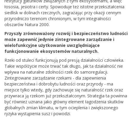
restytucji gatunków związanych z tymi ekosystemami, a więc
łososia, jesiotra i certy. Spowoduje też istotne przekształcenia
siedlisk w dolinach rzecznych, zagrażając przy okazji cennym
przyrodniczo terenom chronionym, w tym integralności
obszarów Natura 2000.
Przyszły zrównoważony rozwój i bezpieczeństwo ludności
może zapewnić jedynie zintegrowane zarządzanie i
wielofunkcyjne użytkowanie uwzględniające
funkcjonowanie ekosystemów naturalnych.
Rzeki od stuleci funkcjonują pod presją działalności człowieka.
Takie współżycie może trwać tak długo, jak ta działalność nie
wpływa na naturalne zdolności rzek do samoregulacji.
Zintegrowane zarządzanie rzekami - dla zapewnienia
bezpieczeństwa i dobrobytu ludności oraz przyrody - ma
miejsce tylko wtedy, gdy zachowuje się naturalność rzek oraz
przywraca ją rzekom już przekształconym. Strategia ta powinna
być również uznana jako główny element łagodzenia skutków
globalnych zmian klimatu, w tym ocieplenia i zwiększonego
ryzyka wystąpienia susz i powodzi.