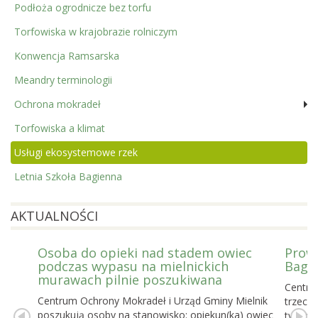
Podłoża ogrodnicze bez torfu
Torfowiska w krajobrazie rolniczym
Konwencja Ramsarska
Meandry terminologii
Ochrona mokradeł
Torfowiska a klimat
Usługi ekosystemowe rzek
Letnia Szkoła Bagienna
AKTUALNOŚCI
Osoba do opieki nad stadem owiec
Prowa
podczas wypasu na mielnickich
Bagie
murawach pilnie poszukiwana
Centru
Centrum Ochrony Mokradeł i Urząd Gminy Mielnik
trzecie
poszukują osoby na stanowisko: opiekun(ka) owiec
tygodn