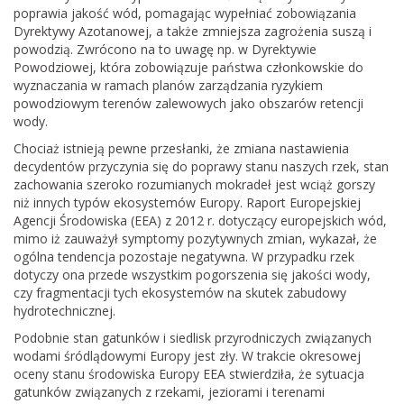
poprawia jakość wód, pomagając wypełniać zobowiązania
Dyrektywy Azotanowej, a także zmniejsza zagrożenia suszą i
powodzią. Zwrócono na to uwagę np. w Dyrektywie
Powodziowej, która zobowiązuje państwa członkowskie do
wyznaczania w ramach planów zarządzania ryzykiem
powodziowym terenów zalewowych jako obszarów retencji
wody.
Chociaż istnieją pewne przesłanki, że zmiana nastawienia
decydentów przyczynia się do poprawy stanu naszych rzek, stan
zachowania szeroko rozumianych mokradeł jest wciąż gorszy
niż innych typów ekosystemów Europy. Raport Europejskiej
Agencji Środowiska (EEA) z 2012 r. dotyczący europejskich wód,
mimo iż zauważył symptomy pozytywnych zmian, wykazał, że
ogólna tendencja pozostaje negatywna. W przypadku rzek
dotyczy ona przede wszystkim pogorszenia się jakości wody,
czy fragmentacji tych ekosystemów na skutek zabudowy
hydrotechnicznej.
Podobnie stan gatunków i siedlisk przyrodniczych związanych
wodami śródlądowymi Europy jest zły. W trakcie okresowej
oceny stanu środowiska Europy EEA stwierdziła, że sytuacja
gatunków związanych z rzekami, jeziorami i terenami