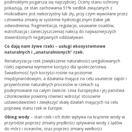
podmokłymi pogarsza się najszybciej. Oceny stanu ochrony
pokazują, że stan zachowania 51% siedlisk związanych z
mokradłami jest niekorzystny lub zły, przy czym wywołane przez
człowieka zmiany w systemie hydrologicznym (takie jak
odwodnienia, fragmentacja, regulacje, usuwanie osadów,
eutrofizacja i zanieczyszczenia) należą do najważniejszych
stwierdzonych negatywnych oddziaływań.
Co dają nam żywe rzeki – usługi ekosystemowe
naturalnych i „unaturalnionych” rzek.
Renaturyzacja rzek (zwiększenie naturalności uregulowanych
rzek) zapewnia wymierne korzyści dla społeczeństwa.
Świadomość tych korzyści rośnie na poziomie
międzynarodowym, a działania mające na celu usuniecie zapór i
przywrócenie naturalnych procesów w rzekach są
podejmowane na całym świecie. Unia Europejska i jej państwa
członkowskie powinny również wdrożyć stosowne
ustawodawstwo i zwiększyć skalę działań mających na celu
poprawę stanu rzek w Europie.
Obieg wody
– stan rzek i ich dolin wpływa na krążenie wody w
przyrodzie poprzez zmiany prędkości spływania wody z lądów
do mórz i oceanów, oraz poprzez zmiany wielkości