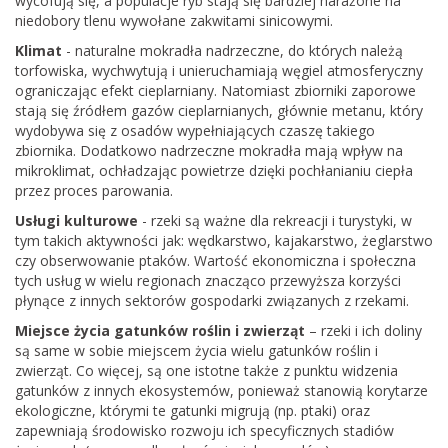
wycofują się, a populacje ryb stają się bardziej narażone na
niedobory tlenu wywołane zakwitami sinicowymi.
Klimat
- naturalne mokradła nadrzeczne, do których należą
torfowiska, wychwytują i unieruchamiają węgiel atmosferyczny
ograniczając efekt cieplarniany. Natomiast zbiorniki zaporowe
stają się źródłem gazów cieplarnianych, głównie metanu, który
wydobywa się z osadów wypełniających czaszę takiego
zbiornika. Dodatkowo nadrzeczne mokradła mają wpływ na
mikroklimat, ochładzając powietrze dzięki pochłanianiu ciepła
przez proces parowania.
Usługi kulturowe
- rzeki są ważne dla rekreacji i turystyki, w
tym takich aktywności jak: wędkarstwo, kajakarstwo, żeglarstwo
czy obserwowanie ptaków. Wartość ekonomiczna i społeczna
tych usług w wielu regionach znacząco przewyższa korzyści
płynące z innych sektorów gospodarki związanych z rzekami.
Miejsce życia gatunków roślin i zwierząt
– rzeki i ich doliny
są same w sobie miejscem życia wielu gatunków roślin i
zwierząt. Co więcej, są one istotne także z punktu widzenia
gatunków z innych ekosystemów, ponieważ stanowią korytarze
ekologiczne, którymi te gatunki migrują (np. ptaki) oraz
zapewniają środowisko rozwoju ich specyficznych stadiów