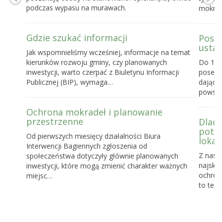
podczas wypasu na murawach.
mokrad
Gdzie szukać informacji
Posel
ustaw
Jak wspomnieliśmy wcześniej, informacje na temat
kierunków rozwoju gminy, czy planowanych
Do 16 
inwestycji, warto czerpać z Biuletynu Informacji
posels
Publicznej (BIP), wymaga…
dające
powst
Ochrona mokradeł i planowanie
przestrzenne
Dlacz
potrz
Od pierwszych miesięcy działalności Biura
lokal
Interwencji Bagiennych zgłoszenia od
Z nasz
społeczeństwa dotyczyły głównie planowanych
najskut
inwestycji, które mogą zmienić charakter ważnych
ochronę
miejsc…
to te, 