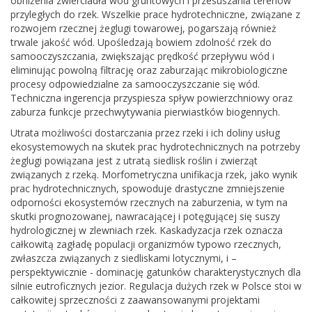
obniżenia zwierciadła wód gruntowych i przesuszania terenów
przyległych do rzek. Wszelkie prace hydrotechniczne, związane z
rozwojem rzecznej żeglugi towarowej, pogarszają również
trwale jakość wód. Upośledzają bowiem zdolność rzek do
samooczyszczania, zwiększając prędkość przepływu wód i
eliminując powolną filtrację oraz zaburzając mikrobiologiczne
procesy odpowiedzialne za samooczyszczanie się wód.
Techniczna ingerencja przyspiesza spływ powierzchniowy oraz
zaburza funkcje przechwytywania pierwiastków biogennych.
Utrata możliwości dostarczania przez rzeki i ich doliny usług
ekosystemowych na skutek prac hydrotechnicznych na potrzeby
żeglugi powiązana jest z utratą siedlisk roślin i zwierząt
związanych z rzeką. Morfometryczna unifikacja rzek, jako wynik
prac hydrotechnicznych, spowoduje drastyczne zmniejszenie
odporności ekosystemów rzecznych na zaburzenia, w tym na
skutki prognozowanej, nawracającej i potęgującej się suszy
hydrologicznej w zlewniach rzek. Kaskadyzacja rzek oznacza
całkowitą zagładę populacji organizmów typowo rzecznych,
zwłaszcza związanych z siedliskami lotycznymi, i –
perspektywicznie - dominację gatunków charakterystycznych dla
silnie eutroficznych jezior. Regulacja dużych rzek w Polsce stoi w
całkowitej sprzeczności z zaawansowanymi projektami