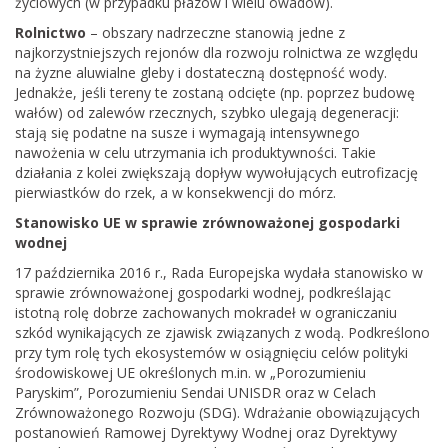
życiowych (w przypadku płazów i wielu owadów).
Rolnictwo
– obszary nadrzeczne stanowią jedne z
najkorzystniejszych rejonów dla rozwoju rolnictwa ze względu
na żyzne aluwialne gleby i dostateczną dostępność wody.
Jednakże, jeśli tereny te zostaną odcięte (np. poprzez budowę
wałów) od zalewów rzecznych, szybko ulegają degeneracji:
stają się podatne na susze i wymagają intensywnego
nawożenia w celu utrzymania ich produktywności. Takie
działania z kolei zwiększają dopływ wywołujących eutrofizację
pierwiastków do rzek, a w konsekwencji do mórz.
Stanowisko UE w sprawie zrównoważonej gospodarki
wodnej
17 października 2016 r., Rada Europejska wydała stanowisko w
sprawie zrównoważonej gospodarki wodnej, podkreślając
istotną rolę dobrze zachowanych mokradeł w ograniczaniu
szkód wynikających ze zjawisk związanych z wodą. Podkreślono
przy tym rolę tych ekosystemów w osiągnięciu celów polityki
środowiskowej UE określonych m.in. w „Porozumieniu
Paryskim”, Porozumieniu Sendai UNISDR oraz w Celach
Zrównoważonego Rozwoju (SDG). Wdrażanie obowiązujących
postanowień Ramowej Dyrektywy Wodnej oraz Dyrektywy