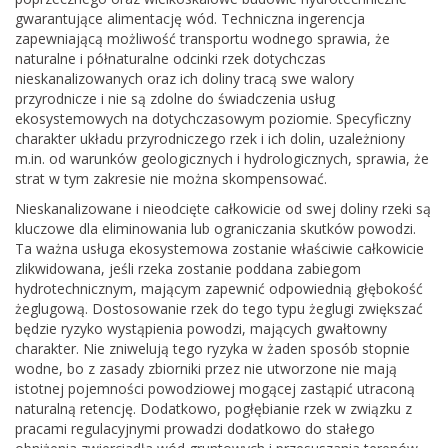
gwarantujące alimentację wód. Techniczna ingerencja
zapewniającą możliwość transportu wodnego sprawia, że
naturalne i półnaturalne odcinki rzek dotychczas
nieskanalizowanych oraz ich doliny tracą swe walory
przyrodnicze i nie są zdolne do świadczenia usług
ekosystemowych na dotychczasowym poziomie. Specyficzny
charakter układu przyrodniczego rzek i ich dolin, uzależniony
m.in. od warunków geologicznych i hydrologicznych, sprawia, że
strat w tym zakresie nie można skompensować.
Nieskanalizowane i nieodcięte całkowicie od swej doliny rzeki są
kluczowe dla eliminowania lub ograniczania skutków powodzi.
Ta ważna usługa ekosystemowa zostanie właściwie całkowicie
zlikwidowana, jeśli rzeka zostanie poddana zabiegom
hydrotechnicznym, mającym zapewnić odpowiednią głębokość
żeglugową. Dostosowanie rzek do tego typu żeglugi zwiększać
będzie ryzyko wystąpienia powodzi, mających gwałtowny
charakter. Nie zniwelują tego ryzyka w żaden sposób stopnie
wodne, bo z zasady zbiorniki przez nie utworzone nie mają
istotnej pojemności powodziowej mogącej zastąpić utraconą
naturalną retencję. Dodatkowo, pogłębianie rzek w związku z
pracami regulacyjnymi prowadzi dodatkowo do stałego