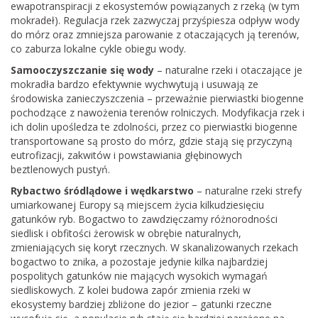
ewapotranspiracji z ekosystemów powiązanych z rzeką (w tym
mokradeł). Regulacja rzek zazwyczaj przyśpiesza odpływ wody
do mórz oraz zmniejsza parowanie z otaczających ją terenów,
co zaburza lokalne cykle obiegu wody.
Samooczyszczanie się wody
– naturalne rzeki i otaczające je
mokradła bardzo efektywnie wychwytują i usuwają ze
środowiska zanieczyszczenia – przeważnie pierwiastki biogenne
pochodzące z nawożenia terenów rolniczych. Modyfikacja rzek i
ich dolin upośledza te zdolności, przez co pierwiastki biogenne
transportowane są prosto do mórz, gdzie stają się przyczyną
eutrofizacji, zakwitów i powstawiania głębinowych
beztlenowych pustyń.
Rybactwo śródlądowe i wędkarstwo
– naturalne rzeki strefy
umiarkowanej Europy są miejscem życia kilkudziesięciu
gatunków ryb. Bogactwo to zawdzięczamy różnorodności
siedlisk i obfitości żerowisk w obrębie naturalnych,
zmieniających się koryt rzecznych. W skanalizowanych rzekach
bogactwo to znika, a pozostaje jedynie kilka najbardziej
pospolitych gatunków nie mających wysokich wymagań
siedliskowych. Z kolei budowa zapór zmienia rzeki w
ekosystemy bardziej zbliżone do jezior – gatunki rzeczne