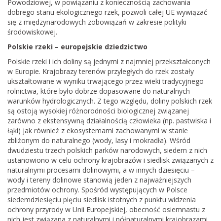
Powodziowej, w powiązaniu z koniecznością zachowania
dobrego stanu ekologicznego rzek, pozwoli całej UE wywiązać
się z międzynarodowych zobowiązań w zakresie polityki
środowiskowej.
Polskie rzeki – europejskie dziedzictwo
Polskie rzeki i ich doliny są jednymi z najmniej przekształconych
w Europie. Krajobrazy terenów przyległych do rzek zostały
ukształtowane w wyniku trwającego przez wieki tradycyjnego
rolnictwa, które było dobrze dopasowane do naturalnych
warunków hydrologicznych. Z tego względu, doliny polskich rzek
są ostoją wysokiej różnorodności biologicznej związanej
zarówno z ekstensywną działalnością człowieka (np. pastwiska i
łąki) jak również z ekosystemami zachowanymi w stanie
zbliżonym do naturalnego (wody, lasy i mokradła). Wśród
dwudziestu trzech polskich parków narodowych, siedem z nich
ustanowiono w celu ochrony krajobrazów i siedlisk związanych z
naturalnymi procesami dolinowymi, a w innych dziesięciu –
wody i tereny dolinowe stanowią jeden z najważniejszych
przedmiotów ochrony. Spośród występujących w Polsce
siedemdziesięciu pięciu siedlisk istotnych z punktu widzenia
ochrony przyrody w Unii Europejskiej, obecność osiemnastu z
nich jest związana z naturalnymi i półnaturalnymi krajobrazami