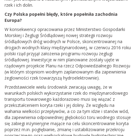
rzek i ich dolin.
Czy Polska popełni błędy, które popełniła zachodnia
Europa?
W konsekwencji opracowania przez Ministerstwo Gospodarki
Morskiej i Żeglugi Śródlądowej nowej strategii rozwoju
śródlądowych dróg wodnych w Polsce, skoncentrowanej na
drogach wodnych klasy międzynarodowej, w czerwcu 2016 roku
polski rząd przyjął założenia programu rozwoju żeglugi
śródlądowej. Inwestycje w nim planowane zostały ujęte w
rządowym projekcie Planu na rzecz Odpowiedzialnego Rozwoju
(w którym stopniom wodnym zaplanowanym dla zapewnienia
żeglowności rzek towarzyszą hydroelektrownie).
Przedstawiciele wielu środowisk zwracają uwagę, że w
warunkach polskich wykorzystanie rzek do międzynarodowego
transportu towarowego każdorazowo musi się wiązać z
przekształceniem koryta rzeki i jej doliny. Ze względu na
wahania wielkości przepływów, a co za tym idzie i stanów wód,
dla zapewnienia odpowiedniej głębokości toru wodnego stosuje
się zabiegi inżynieryjne mające na celu skoncentrowanie koryta
poprzez m.in. pogłębianie, zmianę i ustabilizowanie przekroju
poprzecznego oraz wielkoskalowe budowle hydrotechniczne