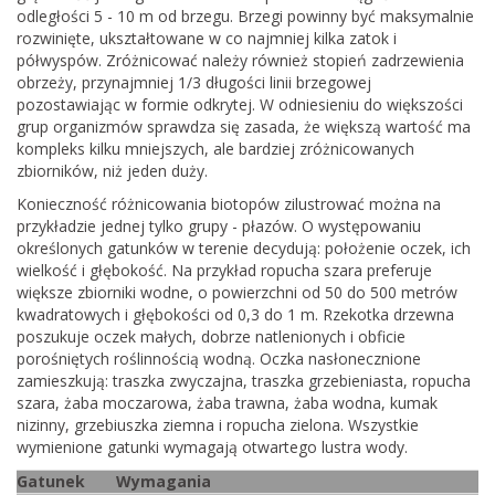
odległości 5 - 10 m od brzegu. Brzegi powinny być maksymalnie
rozwinięte, ukształtowane w co najmniej kilka zatok i
półwyspów. Zróżnicować należy również stopień zadrzewienia
obrzeży, przynajmniej 1/3 długości linii brzegowej
pozostawiając w formie odkrytej. W odniesieniu do większości
grup organizmów sprawdza się zasada, że większą wartość ma
kompleks kilku mniejszych, ale bardziej zróżnicowanych
zbiorników, niż jeden duży.
Konieczność różnicowania biotopów zilustrować można na
przykładzie jednej tylko grupy - płazów. O występowaniu
określonych gatunków w terenie decydują: położenie oczek, ich
wielkość i głębokość. Na przykład ropucha szara preferuje
większe zbiorniki wodne, o powierzchni od 50 do 500 metrów
kwadratowych i głębokości od 0,3 do 1 m. Rzekotka drzewna
poszukuje oczek małych, dobrze natlenionych i obficie
porośniętych roślinnością wodną. Oczka nasłonecznione
zamieszkują: traszka zwyczajna, traszka grzebieniasta, ropucha
szara, żaba moczarowa, żaba trawna, żaba wodna, kumak
nizinny, grzebiuszka ziemna i ropucha zielona. Wszystkie
wymienione gatunki wymagają otwartego lustra wody.
Gatunek
Wymagania