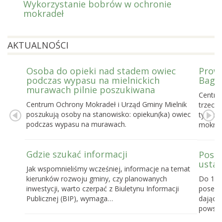
Wykorzystanie bobrów w ochronie
mokradeł
AKTUALNOŚCI
Osoba do opieki nad stadem owiec
Prowa
podczas wypasu na mielnickich
Bagie
murawach pilnie poszukiwana
Centru
Centrum Ochrony Mokradeł i Urząd Gminy Mielnik
trzecie
poszukują osoby na stanowisko: opiekun(ka) owiec
tygodn
podczas wypasu na murawach.
mokrad
Gdzie szukać informacji
Posel
ustaw
Jak wspomnieliśmy wcześniej, informacje na temat
kierunków rozwoju gminy, czy planowanych
Do 16 
inwestycji, warto czerpać z Biuletynu Informacji
posels
Publicznej (BIP), wymaga…
dające
powst