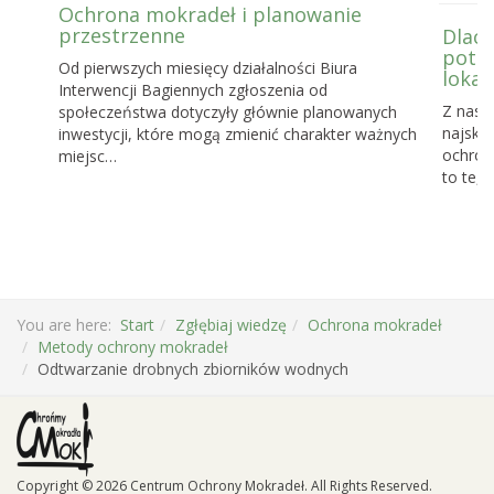
Ochrona mokradeł i planowanie
przestrzenne
Dlacz
potrz
Od pierwszych miesięcy działalności Biura
lokal
Interwencji Bagiennych zgłoszenia od
Z nasz
społeczeństwa dotyczyły głównie planowanych
najskut
inwestycji, które mogą zmienić charakter ważnych
ochronę
miejsc…
to te, 
You are here:
Start
Zgłębiaj wiedzę
Ochrona mokradeł
Metody ochrony mokradeł
Odtwarzanie drobnych zbiorników wodnych
Copyright © 2026 Centrum Ochrony Mokradeł. All Rights Reserved.