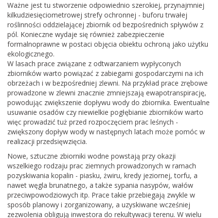
Ważne jest tu stworzenie odpowiednio szerokiej, przynajmniej
kilkudziesięciometrowej strefy ochronnej - buforu trwałej
roślinności oddzielającej zbiornik od bezpośrednich spływów z
pól. Konieczne wydaje się również zabezpieczenie
formalnoprawne w postaci objęcia obiektu ochroną jako użytku
ekologicznego.
W lasach prace związane z odtwarzaniem wypłyconych
zbiorników warto powiązać z zabiegami gospodarczymi na ich
obrzeżach i w bezpośredniej zlewni. Na przykład prace zrębowe
prowadzone w zlewni znacznie zmniejszają ewapotranspirację,
powodując zwiększenie dopływu wody do zbiornika. Ewentualne
usuwanie osadów czy niewielkie pogłębianie zbiorników warto
więc prowadzić tuż przed rozpoczęciem prac leśnych -
zwiększony dopływ wody w następnych latach może pomóc w
realizacji przedsięwzięcia.
Nowe, sztuczne zbiorniki wodne powstają przy okazji
wszelkiego rodzaju prac ziemnych prowadzonych w ramach
pozyskiwania kopalin - piasku, żwiru, kredy jeziornej, torfu, a
nawet węgla brunatnego, a także sypania nasypów, wałów
przeciwpowodziowych itp. Prace takie przebiegają zwykle w
sposób planowy i zorganizowany, a uzyskiwane wcześniej
zezwolenia obligują inwestora do rekultywacji terenu. W wielu