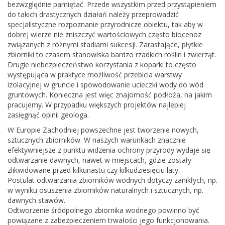
bezwzględnie pamiętać. Przede wszystkim przed przystąpieniem
do takich drastycznych działań należy przeprowadzić
specjalistyczne rozpoznanie przyrodnicze obiektu, tak aby w
dobrej wierze nie zniszczyć wartościowych często biocenoz
związanych z różnymi stadiami sukcesji. Zarastające, płytkie
zbiorniki to czasem stanowiska bardzo rzadkich roślin i zwierząt.
Drugie niebezpieczeństwo korzystania z koparki to często
występująca w praktyce możliwość przebicia warstwy
izolacyjnej w gruncie i spowodowanie ucieczki wody do wód
gruntowych. Konieczna jest więc znajomość podłoża, na jakim
pracujemy. W przypadku większych projektów najlepiej
zasięgnąć opinii geologa.
W Europie Zachodniej powszechne jest tworzenie nowych,
sztucznych zbiorników. W naszych warunkach znacznie
efektywniejsze z punktu widzenia ochrony przyrody wydaje się
odtwarzanie dawnych, nawet w miejscach, gdzie zostały
zlikwidowane przed kilkunastu czy kilkudziesięciu laty.
Postulat odtwarzania zbiorników wodnych dotyczy zanikłych, np.
w wyniku osuszenia zbiorników naturalnych i sztucznych, np.
dawnych stawów.
Odtworzenie śródpolnego zbiornika wodnego powinno być
powiązane z zabezpieczeniem trwałości jego funkcjonowania.