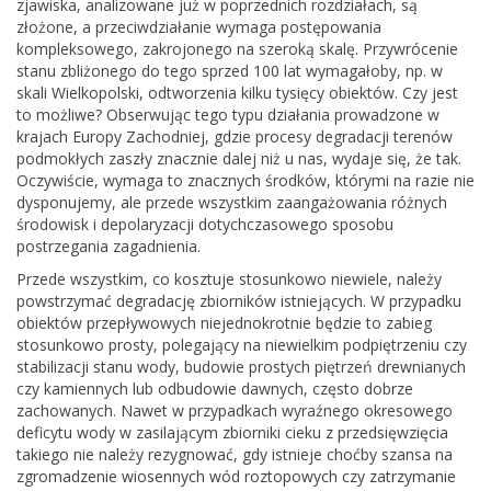
zjawiska, analizowane już w poprzednich rozdziałach, są
złożone, a przeciwdziałanie wymaga postępowania
kompleksowego, zakrojonego na szeroką skalę. Przywrócenie
stanu zbliżonego do tego sprzed 100 lat wymagałoby, np. w
skali Wielkopolski, odtworzenia kilku tysięcy obiektów. Czy jest
to możliwe? Obserwując tego typu działania prowadzone w
krajach Europy Zachodniej, gdzie procesy degradacji terenów
podmokłych zaszły znacznie dalej niż u nas, wydaje się, że tak.
Oczywiście, wymaga to znacznych środków, którymi na razie nie
dysponujemy, ale przede wszystkim zaangażowania różnych
środowisk i depolaryzacji dotychczasowego sposobu
postrzegania zagadnienia.
Przede wszystkim, co kosztuje stosunkowo niewiele, należy
powstrzymać degradację zbiorników istniejących. W przypadku
obiektów przepływowych niejednokrotnie będzie to zabieg
stosunkowo prosty, polegający na niewielkim podpiętrzeniu czy
stabilizacji stanu wody, budowie prostych piętrzeń drewnianych
czy kamiennych lub odbudowie dawnych, często dobrze
zachowanych. Nawet w przypadkach wyraźnego okresowego
deficytu wody w zasilającym zbiorniki cieku z przedsięwzięcia
takiego nie należy rezygnować, gdy istnieje choćby szansa na
zgromadzenie wiosennych wód roztopowych czy zatrzymanie