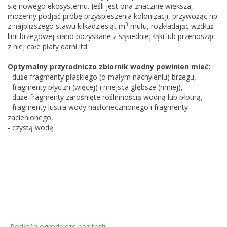
się nowego ekosystemu. Jeśli jest ona znacznie większa,
możemy podjąć próbę przyspieszenia kolonizacji, przywożąc np.
3
z najbliższego stawu kilkadziesiąt m
mułu, rozkładając wzdłuż
linii brzegowej siano pozyskane z sąsiedniej łąki lub przenosząc
z niej całe płaty darni itd.
Optymalny przyrodniczo zbiornik wodny powinien mieć:
- duże fragmenty płaskiego (o małym nachyleniu) brzegu,
- fragmenty płycizn (więcej) i miejsca głębsze (mniej),
- duże fragmenty zarośnięte roślinnością wodną lub błotną,
- fragmenty lustra wody nasłonecznionego i fragmenty
zacienionego,
- czystą wodę.
Podłoża ogrodnicze bez torfu