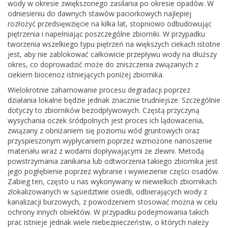
wody w okresie zwiększonego zasilania po okresie opadów. W
odniesieniu do dawnych stawów paciorkowych najlepiej
rozłożyć przedsięwzięcie na kilka lat, stopniowo odbudowując
piętrzenia i napełniając poszczególne zbiorniki. W przypadku
tworzenia wszelkiego typu piętrzeń na większych ciekach istotne
jest, aby nie zablokować całkowicie przepływu wody na dłuższy
okres, co doprowadzić może do zniszczenia związanych z
ciekiem biocenoz istniejących poniżej zbiornika.
Wielokrotnie zahamowanie procesu degradacji poprzez
działania lokalne będzie jednak znacznie trudniejsze. Szczególnie
dotyczy to zbiorników bezodpływowych. Częstą przyczyną
wysychania oczek śródpolnych jest proces ich lądowacenia,
związany z obniżaniem się poziomu wód gruntowych oraz
przyspieszonym wypłycaniem poprzez wzmożone nanoszenie
materiału wraz z wodami dopływającymi ze zlewni. Metodą
powstrzymania zanikania lub odtworzenia takiego zbiornika jest
jego pogłębienie poprzez wybranie i wywiezienie części osadów.
Zabieg ten, często u nas wykonywany w niewielkich zbiornikach
zlokalizowanych w sąsiedztwie osiedli, odbierających wody z
kanalizacji burzowych, z powodzeniem stosować można w celu
ochrony innych obiektów. W przypadku podejmowania takich
prac istnieje jednak wiele niebezpieczeństw, o których należy