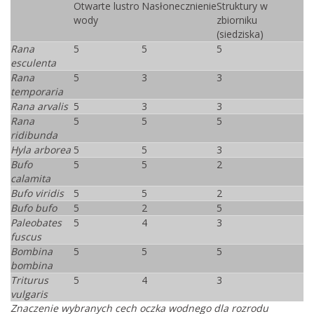
Otwarte lustro
Nasłonecznienie
Struktury w
wody
zbiorniku
(siedziska)
Rana
5
5
5
esculenta
Rana
5
3
3
temporaria
Rana arvalis
5
3
3
Rana
5
5
5
ridibunda
Hyla arborea
5
5
3
Bufo
5
5
2
calamita
Bufo viridis
5
5
2
Bufo bufo
5
2
5
Paleobates
5
4
3
fuscus
Bombina
5
5
5
bombina
Triturus
5
4
3
vulgaris
Znaczenie wybranych cech oczka wodnego dla rozrodu