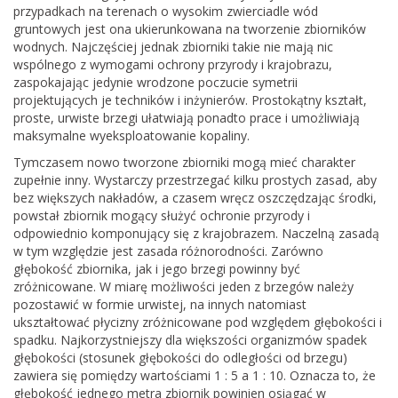
przypadkach na terenach o wysokim zwierciadle wód
gruntowych jest ona ukierunkowana na tworzenie zbiorników
wodnych. Najczęściej jednak zbiorniki takie nie mają nic
wspólnego z wymogami ochrony przyrody i krajobrazu,
zaspokajając jedynie wrodzone poczucie symetrii
projektujących je techników i inżynierów. Prostokątny kształt,
proste, urwiste brzegi ułatwiają ponadto prace i umożliwiają
maksymalne wyeksploatowanie kopaliny.
Tymczasem nowo tworzone zbiorniki mogą mieć charakter
zupełnie inny. Wystarczy przestrzegać kilku prostych zasad, aby
bez większych nakładów, a czasem wręcz oszczędzając środki,
powstał zbiornik mogący służyć ochronie przyrody i
odpowiednio komponujący się z krajobrazem. Naczelną zasadą
w tym względzie jest zasada różnorodności. Zarówno
głębokość zbiornika, jak i jego brzegi powinny być
zróżnicowane. W miarę możliwości jeden z brzegów należy
pozostawić w formie urwistej, na innych natomiast
ukształtować płycizny zróżnicowane pod względem głębokości i
spadku. Najkorzystniejszy dla większości organizmów spadek
głębokości (stosunek głębokości do odległości od brzegu)
zawiera się pomiędzy wartościami 1 : 5 a 1 : 10. Oznacza to, że
głębokość jednego metra zbiornik powinien osiągać w