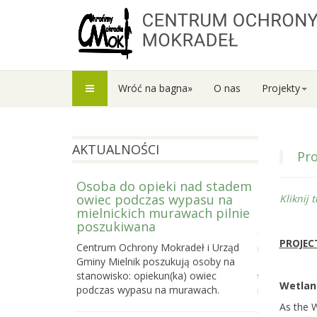
Wróć na bagna»
O nas
Projekty
AKTUALNOŚCI
Pro
Osoba do opieki nad stadem
Prowadzi
owiec podczas wypasu na
Letniej S
Kliknij 
mielnickich murawach pilnie
2026
poszukiwana
Centrum Och
PROJEC
Centrum Ochrony Mokradeł i Urząd
nabór do trze
Gminy Mielnik poszukują osoby na
Bagiennej, c
stanowisko: opiekun(ka) owiec
terenowego k
Wetland
podczas wypasu na murawach.
mokradeł, k
As the W