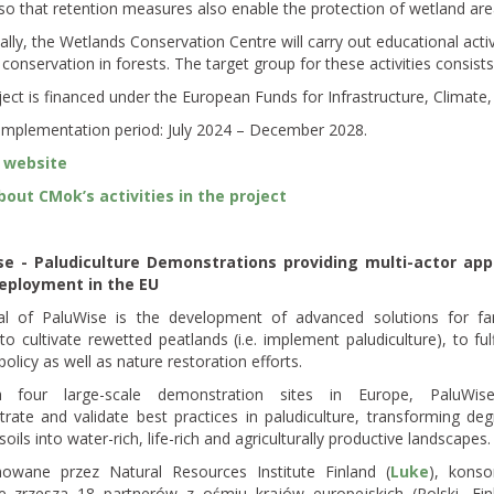
so that retention measures also enable the protection of wetland areas
ally, the Wetlands Conservation Centre will carry out educational acti
conservation in forests. The target group for these activities consists
ject is financed under the European Funds for Infrastructure, Clima
 implementation period: July 2024 – December 2028.
 website
out CMok’s activities in the project
se - Paludiculture Demonstrations providing multi-actor a
eployment in the EU
l of PaluWise is the development of advanced solutions for fa
to cultivate rewetted peatlands (i.e. implement paludiculture), to fulf
policy as well as
nature restoration efforts.
h four large-scale demonstration sites in Europe, PaluWise
rate and validate best practices in paludiculture, transforming de
soils into water-rich, life-rich and agriculturally productive landscapes.
owane przez Natural Resources Institute Finland (
Luke
), konso
e zrzesza 18 partnerów z ośmiu krajów europejskich (Polski, Finl