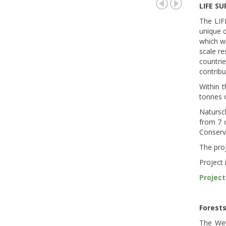
LIFE SU
The LIF
unique c
which wi
scale re
countrie
contribu
Within 
tonnes o
Natursc
from 7 c
Conserva
The pro
Project
Project
Forests
The Wet