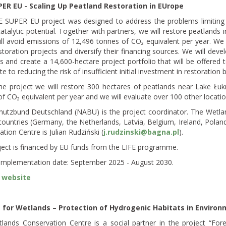
PER EU - Scaling Up Peatland Restoration in EUrope
E SUPER EU project was designed to address the problems limiting 
atalytic potential. Together with partners, we will restore peatlands 
ll avoid emissions of 12,496 tonnes of CO₂ equivalent per year. We w
storation projects and diversify their financing sources. We will de
s and create a 14,600-hectare project portfolio that will be offered to
te to reducing the risk of insufficient initial investment in restoratio
the project we will restore 300 hectares of peatlands near Lake Łu
f CO₂ equivalent per year and we will evaluate over 100 other locations
hutzbund Deutschland (NABU) is the project coordinator. The Wetlan
ountries (Germany, the Netherlands, Latvia, Belgium, Ireland, Polan
tion Centre is Julian Rudziński (
j.rudzinski@bagna.pl
).
ject is financed by EU funds from the LIFE programme.
 implementation date: September 2025 - August 2030.
 website
 for Wetlands – Protection of Hydrogenic Habitats in Environ
lands Conservation Centre is a social partner in the project “For