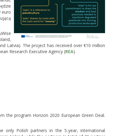
będzie
w euro
ującą
luWise
oland,
nd Latvia). The project has received over €10 million
pean Research Executive Agency (
REA
).
from the program Horizon 2020 European Green Deal.
only Polish partners in the 5-year, international