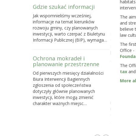
habitats
Gdzie szukać informacji
Poselski 
interven
zmianie u
Jak wspomnieliśmy wcześniej,
The aim 
przyrody
informacje na temat kierunków
and stre
Do 16 maja 
rozwoju gminy, czy planowanych
believe 
sprawie pose
inwestycji, warto czerpać z Biuletynu
law cult
o ochronie p
Informacji Publicznej (BIP), wymaga…
The firs
samorządom
Office -
powstawani
Founda
Ochrona mokradeł i
planowanie przestrzenne
The Offi
Dlaczego 
tax
and 
Od pierwszych miesięcy działalności
torfowisk
Biura Interwencji Bagiennych
More a
działań o
zgłoszenia od społeczeństwa
społeczno
dotyczyły głównie planowanych
Z naszych d
inwestycji, które mogą zmienić
najskuteczni
charakter ważnych miejsc…
na celu ochr
cennych i waż
gdzie…