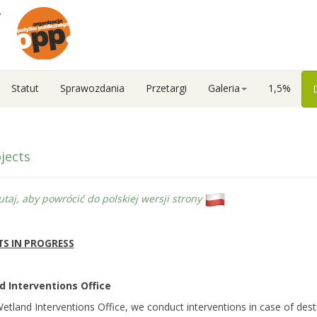
Statut
Sprawozdania
Przetargi
Galeria
1,5%
jects
my nabór do
zkoły Bagiennej
tutaj, aby powrócić do polskiej wersji strony
rony Mokradeł otwiera
TS IN PROGRESS
ciej edycji Letniej Szkoły
zyli tygodniowego
ursu ekologii i ochrony
 Interventions Office
tóra…
etland Interventions Office, we conduct interventions in case of dest