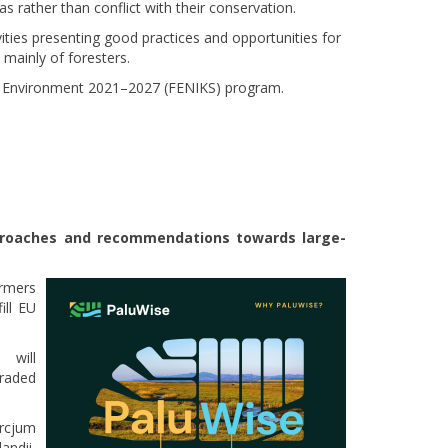
 rather than conflict with their conservation.
vities presenting good practices and opportunities for
 mainly of foresters.
te, Environment 2021–2027 (FENIKS) program.
pproaches and recommendations towards large-
rmers
ill EU
 will
graded
rcjum
andii,