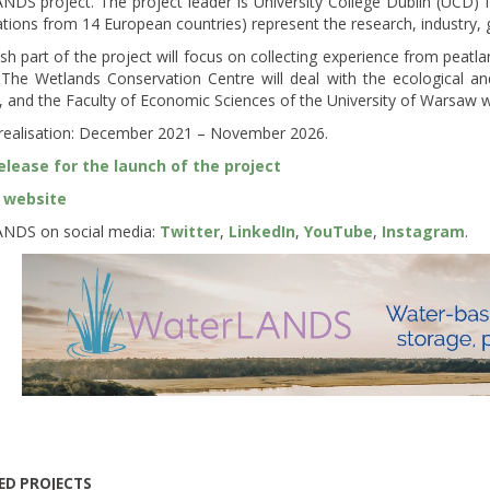
DS project. The project leader is University College Dublin (UCD) fr
tions from 14 European countries) represent the research, industry, 
sh part of the project will focus on collecting experience from peat
 The Wetlands Conservation Centre will deal with the ecological an
, and the Faculty of Economic Sciences of the University of Warsaw wil
 realisation: December 2021 – November 2026.
elease for the launch of the project
 website
NDS on social media:
Twitter
,
LinkedIn
,
YouTube
,
Instagram
.
ED PROJECTS