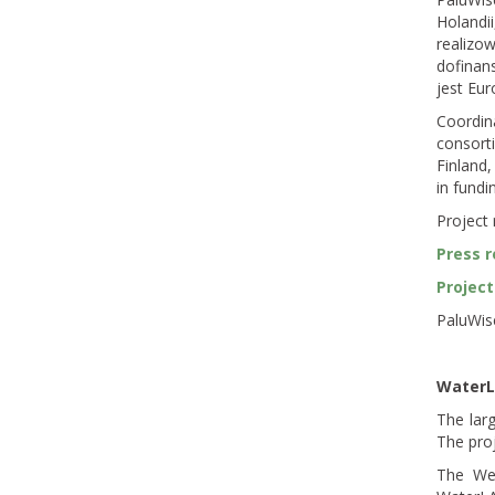
Holandi
realizo
dofina
jest Eu
Coordin
consort
Finland,
in fund
Project 
Press r
Project
PaluWis
WaterLA
The lar
The proj
The Wet