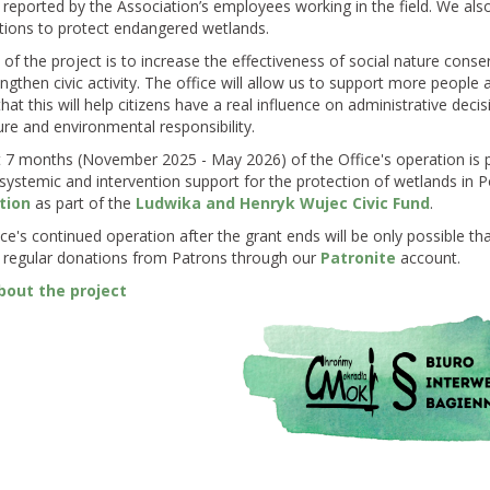
 reported by the Association’s employees working in the field. We also
projekt ustawy o
tions to protect endangered wetlands.
stawy o ochronie
of the project is to increase the effectiveness of social nature cons
ngthen civic activity. The office will allow us to support more people
br. możesz zabrać głos w
that this will help citizens have a real influence on administrative deci
lskiego projektu ustawy
ure and environmental responsibility.
rzyrody dającej
t 7 months (November 2025 - May 2026) of the Office's operation is p
 prawo blokowania
 systemic and intervention support for the protection of wetlands in P
a…
tion
as part of the
Ludwika and Henryk Wujec Civic Fund
.
ce's continued operation after the grant ends will be only possible t
mokradła i
regular donations from Patrons through our
Patronite
account.
a potrzebują
bout the project
ddolnych lokalnych
ści?
oświadczeń wynika, że
ejsze interwencje mające
onę tych niezwykle
nych siedlisk to te,