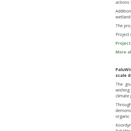
actions 
Addition
wetland 
The pro
Project
Project
More ab
PaluWi
scale d
The goa
wishing 
climate 
Throug
demonst
organic 
Koordyn
PaluWis