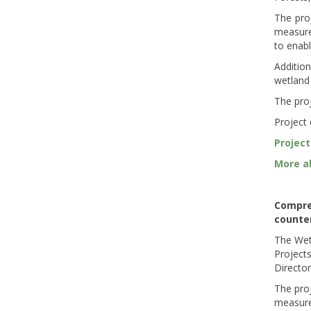
The pro
measures
to enabl
Addition
wetland 
The pro
Project 
Project
More ab
Compreh
counter
The Wetl
Projects
Directo
The proj
measures