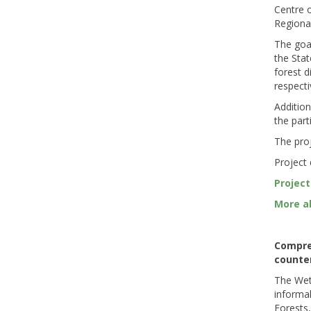
Centre o
Regional
The goal
the Stat
forest d
respectiv
Addition
the part
The proj
Project 
Project
More ab
Compreh
counter
The Wet
informal
Forests,