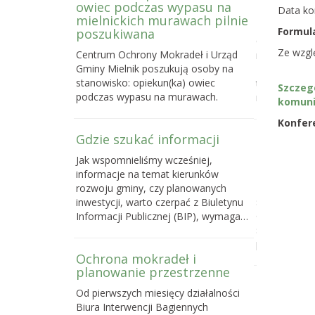
owiec podczas wypasu na
Letniej S
Data kon
mielnickich murawach pilnie
2026
Formula
poszukiwana
Centrum Och
Ze wzgl
Centrum Ochrony Mokradeł i Urząd
nabór do trze
Gminy Mielnik poszukują osoby na
Bagiennej, c
stanowisko: opiekun(ka) owiec
terenowego k
Szczeg
podczas wypasu na murawach.
mokradeł, k
komuni
Konfer
Gdzie szukać informacji
Poselski 
zmianie u
Jak wspomnieliśmy wcześniej,
przyrody
informacje na temat kierunków
Do 16 maja 
rozwoju gminy, czy planowanych
sprawie pose
inwestycji, warto czerpać z Biuletynu
o ochronie p
Informacji Publicznej (BIP), wymaga…
samorządom
powstawani
Ochrona mokradeł i
planowanie przestrzenne
Dlaczego 
Od pierwszych miesięcy działalności
torfowisk
Biura Interwencji Bagiennych
działań o