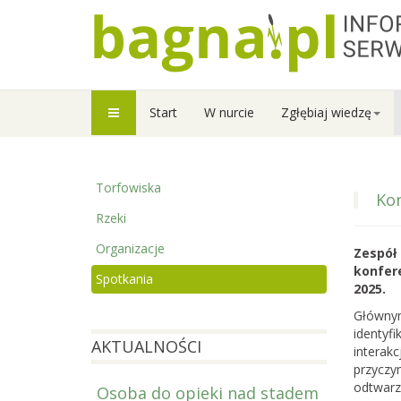
Start
W nurcie
Zgłębiaj wiedzę
Torfowiska
Kon
Rzeki
Organizacje
Zespół 
konfer
Spotkania
2025.
Głównym
identyf
AKTUALNOŚCI
interak
przyczyn
odtwarz
Osoba do opieki nad stadem
Prowadzi