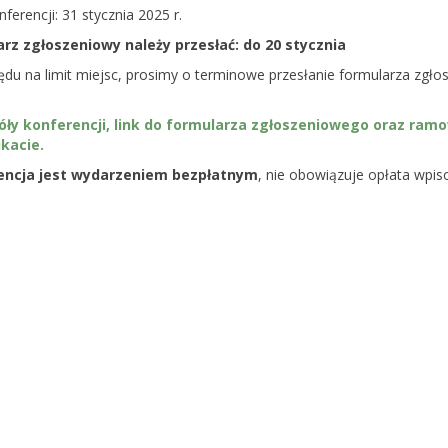
zkoły Bagiennej
ferencji: 31 stycznia 2025 r.
rz zgłoszeniowy należy przesłać: do 20 stycznia
rony Mokradeł otwiera
ędu na limit miejsc, prosimy o terminowe przesłanie formularza zgło
ciej edycji Letniej Szkoły
zyli tygodniowego
ursu ekologii i ochrony
óły konferencji, link do formularza zgłoszeniowego oraz ra
tóra…
kacie.
encja jest wydarzeniem bezpłatnym
, nie obowiązuje opłata wpis
projekt ustawy o
stawy o ochronie
br. możesz zabrać głos w
lskiego projektu ustawy
rzyrody dającej
 prawo blokowania
a…
mokradła i
a potrzebują
ddolnych lokalnych