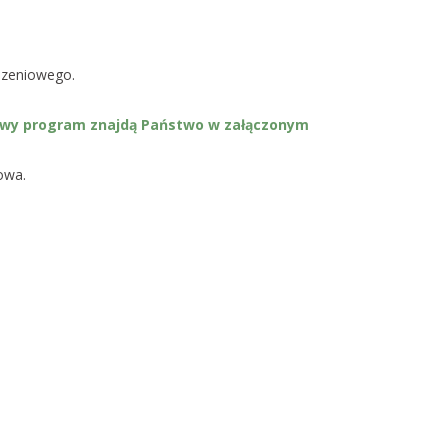
szeniowego.
mowy program znajdą Państwo w załączonym
owa.