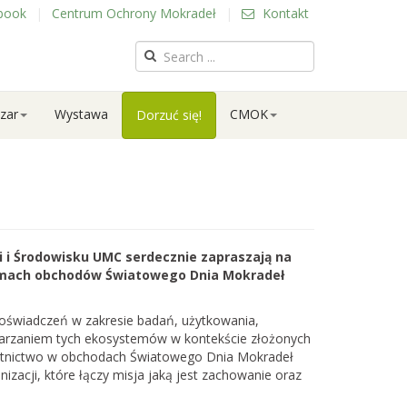
book
|
Centrum Ochrony Mokradeł
|
Kontakt
zar
Wystawa
CMOK
Dorzuć się!
i i Środowisku UMC serdecznie zapraszają na
ramach obchodów Światowego Dnia Mokradeł
doświadczeń w zakresie badań, użytkowania,
twarzaniem tych ekosystemów w kontekście złożonych
zestnictwo w obchodach Światowego Dnia Mokradeł
anizacji, które łączy misja jaką jest zachowanie oraz