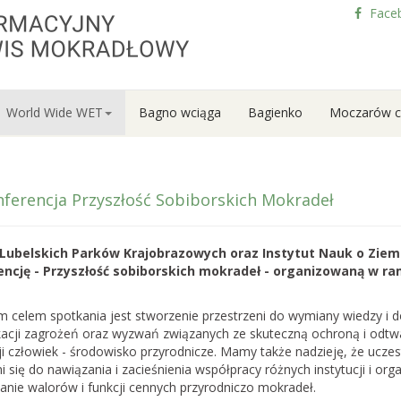
Face
World Wide WET
Bagno wciąga
Bagienko
Moczarów c
ferencja Przyszłość Sobiborskich Mokradeł
Lubelskich Parków Krajobrazowych oraz Instytut Nauk o Ziem
encję - Przyszłość sobiborskich mokradeł - organizowaną w 
 celem spotkania jest stworzenie przestrzeni do wymiany wiedzy i 
ikacji zagrożeń oraz wyzwań związanych ze skuteczną ochroną i od
cji człowiek - środowisko przyrodnicze. Mamy także nadzieję, że uc
i się do nawiązania i zacieśnienia współpracy różnych instytucji i org
anie walorów i funkcji cennych przyrodniczo mokradeł.
my nabór do