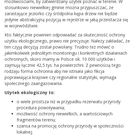
możliwościami, by zatwierdzany użytek poznać w terenie. W
stosunkowo niewielkiej gminie można przypuszczać, że
zarastające jeziorko czy śródpolna kępa drzew nie będzie
jedynie abstrakcyjną pozycją w rejestrze w jaką przeistacza się
w województwie.
Kto faktycznie powinien odpowiadać za skuteczność ochrony
użytku ekologicznego, prawo nie precyzuje. Należy zakładać, że
ten czyją decyzją został powołany. Trudno też mówić o
jakimkolwiek jednolitym monitoringu i konkretnych działaniach
ochronnych, skoro mamy w Polsce ok. 10 000 użytków i
zajmują łącznie 42,5 tys. ha powierzchni. Z pewnością tego
rodzaju forma ochronna aby nie istniała jako fikcja
poprawiająca krajowe czy regionalne statystyki, wymaga
społecznego zaangażowania.
Użytek ekologiczny to:
o wiele prostsza niż w przypadku rezerwatu przyrody
procedura powoływania;
możliwość ochrony niewielkich, a wartościowych
fragmentów terenu;
szansa na promocję ochrony przyrody w społeczności
lokalnej;