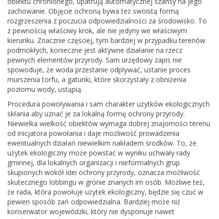
obiektu chronionego, upatrują automatycznej szansy na jego
zachowanie. Objęcie ochroną bywa też swoistą formą
rozgrzeszenia z poczucia odpowiedzialności za środowisko. To
z pewnością właściwy krok, ale nie jedyny we właściwym
kierunku. Znacznie częściej, tym bardziej w przypadku terenów
podmokłych, konieczne jest aktywne działanie na rzecz
pewnych elementów przyrody. Sam urzędowy zapis nie
spowoduje, że woda przestanie odpływać, ustanie proces
murszenia torfu, a gatunki, które skorzystały z obniżenia
poziomu wody, ustąpią.
Procedura powoływania i sam charakter użytków ekologicznych
skłania aby uznać je za lokalną formę ochrony przyrody.
Niewielka wielkość obiektów wymaga dobrej znajomości terenu
od inicjatora powołania i daje możliwość prowadzenia
ewentualnych działań niewielkim nakładem środków. To, że
użytek ekologiczny może powstać w wyniku uchwały rady
gminnej, dla lokalnych organizacji i nieformalnych grup
skupionych wokół idei ochrony przyrody, oznacza możliwość
skutecznego lobbingu w gronie znanych im osób. Możliwe też,
że rada, która powołuje użytek ekologiczny, będzie się czuć w
pewien sposób zań odpowiedzialna. Bardziej może niż
konserwator wojewódzki, który nie dysponuje nawet