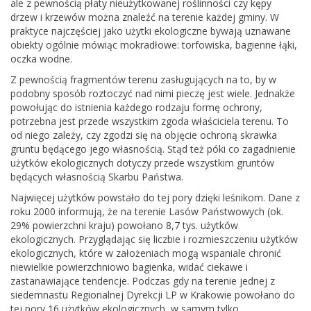
ale z pewnością płaty nieużytkowanej roślinności czy kępy
drzew i krzewów można znaleźć na terenie każdej gminy. W
praktyce najczęściej jako użytki ekologiczne bywają uznawane
obiekty ogólnie mówiąc mokradłowe: torfowiska, bagienne łąki,
oczka wodne.
Z pewnością fragmentów terenu zasługujących na to, by w
podobny sposób roztoczyć nad nimi pieczę jest wiele. Jednakże
powołując do istnienia każdego rodzaju formę ochrony,
potrzebna jest przede wszystkim zgoda właściciela terenu. To
od niego zależy, czy zgodzi się na objęcie ochroną skrawka
gruntu będącego jego własnością. Stąd też póki co zagadnienie
użytków ekologicznych dotyczy przede wszystkim gruntów
będących własnością Skarbu Państwa.
Najwięcej użytków powstało do tej pory dzięki leśnikom. Dane z
roku 2000 informują, że na terenie Lasów Państwowych (ok.
29% powierzchni kraju) powołano 8,7 tys. użytków
ekologicznych. Przyglądając się liczbie i rozmieszczeniu użytków
ekologicznych, które w założeniach mogą wspaniale chronić
niewielkie powierzchniowo bagienka, widać ciekawe i
zastanawiające tendencje. Podczas gdy na terenie jednej z
siedemnastu Regionalnej Dyrekcji LP w Krakowie powołano do
tej pory 16 użytków ekologicznych, w samym tylko