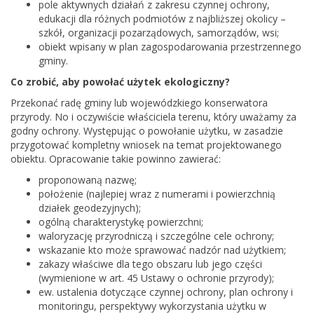
pole aktywnych działań z zakresu czynnej ochrony,
edukacji dla różnych podmiotów z najbliższej okolicy –
szkół, organizacji pozarządowych, samorządów, wsi;
obiekt wpisany w plan zagospodarowania przestrzennego
gminy.
Co zrobić, aby powołać użytek ekologiczny?
Przekonać radę gminy lub wojewódzkiego konserwatora
przyrody. No i oczywiście właściciela terenu, który uważamy za
godny ochrony. Występując o powołanie użytku, w zasadzie
przygotować kompletny wniosek na temat projektowanego
obiektu. Opracowanie takie powinno zawierać:
proponowaną nazwę;
położenie (najlepiej wraz z numerami i powierzchnią
działek geodezyjnych);
ogólną charakterystykę powierzchni;
waloryzację przyrodniczą i szczególne cele ochrony;
wskazanie kto może sprawować nadzór nad użytkiem;
zakazy właściwe dla tego obszaru lub jego części
(wymienione w art. 45 Ustawy o ochronie przyrody);
ew. ustalenia dotyczące czynnej ochrony, plan ochrony i
monitoringu, perspektywy wykorzystania użytku w