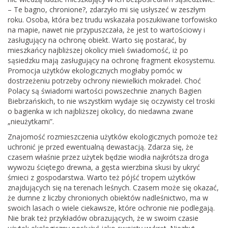
– Te bagno, chronione?, zdarzyło mi się usłyszeć w zeszłym
roku. Osoba, która bez trudu wskazała poszukiwane torfowisko
na mapie, nawet nie przypuszczała, że jest to wartościowy i
zasługujący na ochronę obiekt. Warto się postarać, by
mieszkańcy najbliższej okolicy mieli świadomość, iż po
sąsiedzku mają zasługujący na ochronę fragment ekosystemu.
Promocja użytków ekologicznych mogłaby pomóc w
dostrzeżeniu potrzeby ochrony niewielkich mokradeł. Choć
Polacy są świadomi wartości powszechnie znanych Bagien
Biebrzańskich, to nie wszystkim wydaje się oczywisty cel troski
o bagienka w ich najbliższej okolicy, do niedawna zwane
„nieużytkami”.
Znajomość rozmieszczenia użytków ekologicznych pomoże też
uchronić je przed ewentualną dewastacją. Zdarza się, że
czasem właśnie przez użytek będzie wiodła najkrótsza droga
wywozu ściętego drewna, a gęsta wierzbina skusi by ukryć
śmieci z gospodarstwa. Warto też pójść tropem użytków
znajdujących się na terenach leśnych. Czasem może się okazać,
że dumne z liczby chronionych obiektów nadleśnictwo, ma w
swoich lasach o wiele ciekawsze, które ochronie nie podlegają.
Nie brak też przykładów obrazujących, że w swoim czasie