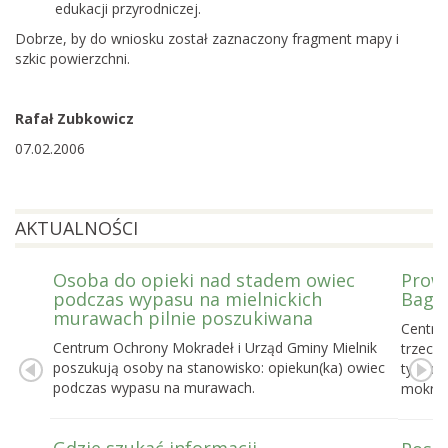
edukacji przyrodniczej.
Dobrze, by do wniosku został zaznaczony fragment mapy i
szkic powierzchni.
Rafał Zubkowicz
07.02.2006
AKTUALNOŚCI
Osoba do opieki nad stadem owiec
Prowa
podczas wypasu na mielnickich
Bagie
murawach pilnie poszukiwana
Centru
Centrum Ochrony Mokradeł i Urząd Gminy Mielnik
trzecie
poszukują osoby na stanowisko: opiekun(ka) owiec
tygodn
podczas wypasu na murawach.
mokrad