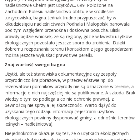
nadleśnictwie Chełm jest użytków... 699! Położone na
Zachodnim Polesiu nadleśnictwo obfituje w śródleśne
turzycowiska, bagna. Jednak trudno przypuszczać, by w
kilkudziesięciu nadleśnictwach Podhala i Małopolski panowała
pod tym względem przenośna i dosłowna posucha. Bliski
prawdy będzie wniosek, że są regiony, gdzie w kwestii użytków
ekologicznych pozostało jeszcze sporo do zrobienia. Dzięki
dobremu rozpoznaniu terenu i kontaktom z jego gospodarzami
można jeszcze wyłuskać prawdziwe perełki.
Znaj wartość swego bagna
Użytki, ale też stanowiska dokumentacyjne czy zespoły
przyrodniczo-krajobrazowe, w przeciwieństwie np. do
rezerwatów i pomników przyrody nie są oznaczone w terenie, a
informacje o nich najczęściej nie są publikowane. A szkoda. Brak
wiedzy o tym co podlega a co nie ochronie prawnej, z
pewnością nie sprzyja jej skuteczności. Warto dążyć do
uzyskania tego rodzaju informacji (rejestrami użytków
ekologicznych powinny dysponować gminy, a odnośnie terenów
leśnych – nadleśnictwa).
Niejednokrotnie okazuje się też, że o użytkach ekologicznych
nie wiedzą ludzie mieszkający w ich bezpośrednim sąsiedztwie.