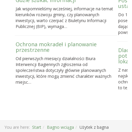
Gdzie szukać informacji
Posel
ustaw
Jak wspomnieliśmy wcześniej, informacje na temat
kierunków rozwoju gminy, czy planowanych
Do 16 
inwestycji, warto czerpać z Biuletynu Informacji
posels
Publicznej (BIP), wymaga…
dające
powst
Ochrona mokradeł i planowanie
przestrzenne
Dlacz
potrz
Od pierwszych miesięcy działalności Biura
lokal
Interwencji Bagiennych zgłoszenia od
Z nasz
społeczeństwa dotyczyły głównie planowanych
najskut
inwestycji, które mogą zmienić charakter ważnych
ochronę
miejsc…
to te, 
You are here:
Start
Bagno wciąga
Użytek z bagna