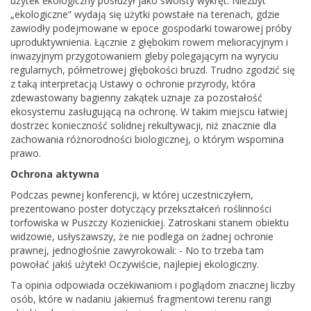
użytek ekologiczny posłużył jako swoisty wykręt. Niezbyt
„ekologiczne” wydają się użytki powstałe na terenach, gdzie
zawiodły podejmowane w epoce gospodarki towarowej próby
uproduktywnienia. Łącznie z głębokim rowem melioracyjnym i
inwazyjnym przygotowaniem gleby polegającym na wyryciu
regularnych, półmetrowej głębokości bruzd. Trudno zgodzić się
z taką interpretacją Ustawy o ochronie przyrody, która
zdewastowany bagienny zakątek uznaje za pozostałość
ekosystemu zasługującą na ochronę. W takim miejscu łatwiej
dostrzec konieczność solidnej rekultywacji, niż znacznie dla
zachowania różnorodności biologicznej, o którym wspomina
prawo.
Ochrona aktywna
Podczas pewnej konferencji, w której uczestniczyłem,
prezentowano poster dotyczący przekształceń roślinności
torfowiska w Puszczy Kozienickiej. Zatroskani stanem obiektu
widzowie, usłyszawszy, że nie podlega on żadnej ochronie
prawnej, jednogłośnie zawyrokowali: - No to trzeba tam
powołać jakiś użytek! Oczywiście, najlepiej ekologiczny.
Ta opinia odpowiada oczekiwaniom i poglądom znacznej liczby
osób, które w nadaniu jakiemuś fragmentowi terenu rangi