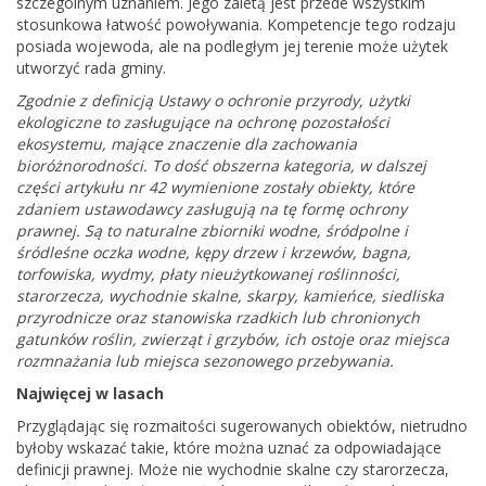
szczególnym uznaniem. Jego zaletą jest przede wszystkim
stosunkowa łatwość powoływania. Kompetencje tego rodzaju
posiada wojewoda, ale na podległym jej terenie może użytek
utworzyć rada gminy.
Zgodnie z definicją Ustawy o ochronie przyrody, użytki
ekologiczne to zasługujące na ochronę pozostałości
ekosystemu, mające znaczenie dla zachowania
bioróżnorodności. To dość obszerna kategoria, w dalszej
części artykułu nr 42 wymienione zostały obiekty, które
zdaniem ustawodawcy zasługują na tę formę ochrony
prawnej. Są to naturalne zbiorniki wodne, śródpolne i
śródleśne oczka wodne, kępy drzew i krzewów, bagna,
torfowiska, wydmy, płaty nieużytkowanej roślinności,
starorzecza, wychodnie skalne, skarpy, kamieńce, siedliska
przyrodnicze oraz stanowiska rzadkich lub chronionych
gatunków roślin, zwierząt i grzybów, ich ostoje oraz miejsca
rozmnażania lub miejsca sezonowego przebywania.
Najwięcej w lasach
Przyglądając się rozmaitości sugerowanych obiektów, nietrudno
byłoby wskazać takie, które można uznać za odpowiadające
definicji prawnej. Może nie wychodnie skalne czy starorzecza,