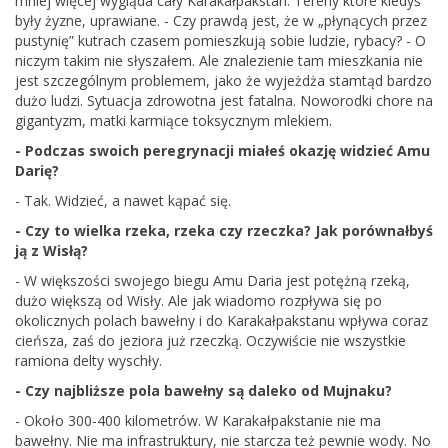
mniej więcej wygląda cały Karakałpakstan. Tereny które kiedyś
były żyzne, uprawiane. - Czy prawdą jest, że w „płynących przez
pustynię” kutrach czasem pomieszkują sobie ludzie, rybacy? - O
niczym takim nie słyszałem. Ale znalezienie tam mieszkania nie
jest szczególnym problemem, jako że wyjeżdża stamtąd bardzo
dużo ludzi. Sytuacja zdrowotna jest fatalna. Noworodki chore na
gigantyzm, matki karmiące toksycznym mlekiem.
- Podczas swoich peregrynacji miałeś okazję widzieć Amu
Darię?
- Tak. Widzieć, a nawet kąpać się.
- Czy to wielka rzeka, rzeka czy rzeczka? Jak porównałbyś
ją z Wisłą?
- W większości swojego biegu Amu Daria jest potężną rzeką,
dużo większą od Wisły. Ale jak wiadomo rozpływa się po
okolicznych polach bawełny i do Karakałpakstanu wpływa coraz
cieńsza, zaś do jeziora już rzeczką. Oczywiście nie wszystkie
ramiona delty wyschły.
- Czy najbliższe pola bawełny są daleko od Mujnaku?
- Około 300-400 kilometrów. W Karakałpakstanie nie ma
bawełny. Nie ma infrastruktury, nie starcza też pewnie wody. No