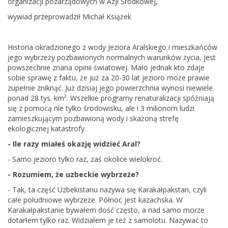
organizacji pozarządowych w Azji Środkowej,
wywiad przeprowadził Michał Książek
Historia okradzionego z wody Jeziora Aralskiego i mieszkańców
jego wybrzeży pozbawionych normalnych warunków życia, jest
powszechnie znana opinii światowej. Mało jednak kto zdaje
sobie sprawę z faktu, że już za 20-30 lat jezioro może prawie
zupełnie zniknąć. Już dzisiaj jego powierzchnia wynosi niewiele
ponad 28 tys. km². Wszelkie programy renaturalizacji spóźniają
się z pomocą nie tylko środowisku, ale i 3 milionom ludzi
zamieszkującym pozbawioną wody i skażoną strefę
ekologicznej katastrofy.
- Ile razy miałeś okazję widzieć Aral?
- Samo jezioro tylko raz, zaś okolice wielokroć.
- Rozumiem, że uzbeckie wybrzeże?
- Tak, ta część Uzbekistanu nazywa się Karakałpakstan, czyli
całe południowe wybrzeże. Północ jest kazachska. W
Karakałpakstanie bywałem dość często, a nad samo morze
dotarłem tylko raz. Widziałem je też z samolotu. Nazywać to