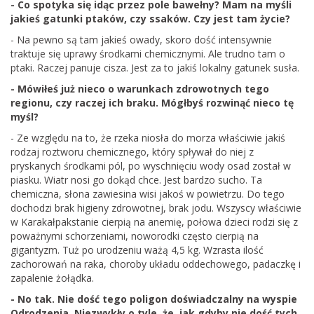
- Co spotyka się idąc przez pole bawełny? Mam na myśli
jakieś gatunki ptaków, czy ssaków. Czy jest tam życie?
- Na pewno są tam jakieś owady, skoro dość intensywnie
traktuje się uprawy środkami chemicznymi. Ale trudno tam o
ptaki. Raczej panuje cisza. Jest za to jakiś lokalny gatunek susła.
- Mówiłeś już nieco o warunkach zdrowotnych tego
regionu, czy raczej ich braku. Mógłbyś rozwinąć nieco tę
myśl?
- Ze względu na to, że rzeka niosła do morza właściwie jakiś
rodzaj roztworu chemicznego, który spływał do niej z
pryskanych środkami pól, po wyschnięciu wody osad został w
piasku. Wiatr nosi go dokąd chce. Jest bardzo sucho. Ta
chemiczna, słona zawiesina wisi jakoś w powietrzu. Do tego
dochodzi brak higieny zdrowotnej, brak jodu. Wszyscy właściwie
w Karakałpakstanie cierpią na anemię, połowa dzieci rodzi się z
poważnymi schorzeniami, noworodki często cierpią na
gigantyzm. Tuż po urodzeniu ważą 4,5 kg. Wzrasta ilość
zachorowań na raka, choroby układu oddechowego, padaczkę i
zapalenie żołądka.
- No tak. Nie dość tego poligon doświadczalny na wyspie
Odrodzenia. Niezwykły o tyle, że, jak gdyby nie dość tych