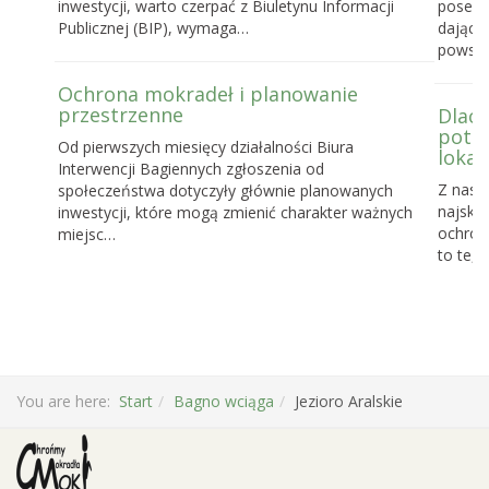
inwestycji, warto czerpać z Biuletynu Informacji
posels
Publicznej (BIP), wymaga…
dające
powst
Ochrona mokradeł i planowanie
przestrzenne
Dlacz
potrz
Od pierwszych miesięcy działalności Biura
lokal
Interwencji Bagiennych zgłoszenia od
Z nasz
społeczeństwa dotyczyły głównie planowanych
najskut
inwestycji, które mogą zmienić charakter ważnych
ochronę
miejsc…
to te, 
You are here:
Start
Bagno wciąga
Jezioro Aralskie