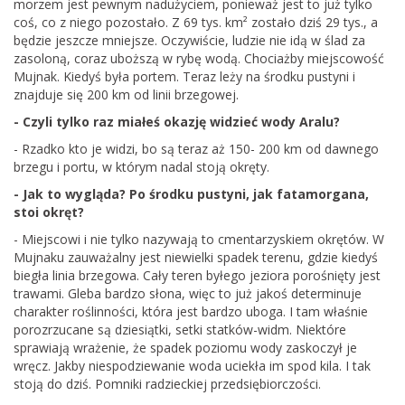
morzem jest pewnym nadużyciem, ponieważ jest to już tylko
coś, co z niego pozostało. Z 69 tys. km² zostało dziś 29 tys., a
będzie jeszcze mniejsze. Oczywiście, ludzie nie idą w ślad za
zasoloną, coraz uboższą w rybę wodą. Chociażby miejscowość
Mujnak. Kiedyś była portem. Teraz leży na środku pustyni i
znajduje się 200 km od linii brzegowej.
- Czyli tylko raz miałeś okazję widzieć wody Aralu?
- Rzadko kto je widzi, bo są teraz aż 150- 200 km od dawnego
brzegu i portu, w którym nadal stoją okręty.
- Jak to wygląda? Po środku pustyni, jak fatamorgana,
stoi okręt?
- Miejscowi i nie tylko nazywają to cmentarzyskiem okrętów. W
Mujnaku zauważalny jest niewielki spadek terenu, gdzie kiedyś
biegła linia brzegowa. Cały teren byłego jeziora porośnięty jest
trawami. Gleba bardzo słona, więc to już jakoś determinuje
charakter roślinności, która jest bardzo uboga. I tam właśnie
porozrzucane są dziesiątki, setki statków-widm. Niektóre
sprawiają wrażenie, że spadek poziomu wody zaskoczył je
wręcz. Jakby niespodziewanie woda uciekła im spod kila. I tak
stoją do dziś. Pomniki radzieckiej przedsiębiorczości.