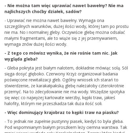
- Nie można tam więc uprawiać nawet bawełny? Nie ma
najlichszych choćby działek, sadów?
- Uprawiać nie można nawet bawełny. Wymaga ona
szczególnych warunków, dużej ilości wody, której tam po prostu
nie ma. No i normalnej gleby. Oczywiście glebę można odsalać
małymi fragmentami, ale to wiąże się z jej przemywaniem,
wymaga znów dużej ilości wody.
- Z tego co mówisz wynika, że nie rośnie tam nic. Jak
wygląda gleba?
- Gleba pokryta jest białym nalotem, dokładnie mówiąc solą. Sól
sięga dosyć głęboko. Czerwony Krzyż organizował badania
poświęcone rewitalizacji gleb. Ogólny wniosek ich starań to
stwierdzenie, że karakałpakską glebę należałoby czterokrotnie
przemyć. Na to zdecydowanie nie ma wody. Wszędzie spotyka
się więc co najwyżej karłowate wierzby, kępki traw, jakieś
halofity, którym nie przeszkadza tak duża ilość soli.
- Więc dominujący krajobraz to kępki traw na piasku?
- To jednak nie zupełnie pustynny piasek, kiedyś to była gleba.
Pod wspomnianym białym proszkiem leży ciemna warstwa. Tak