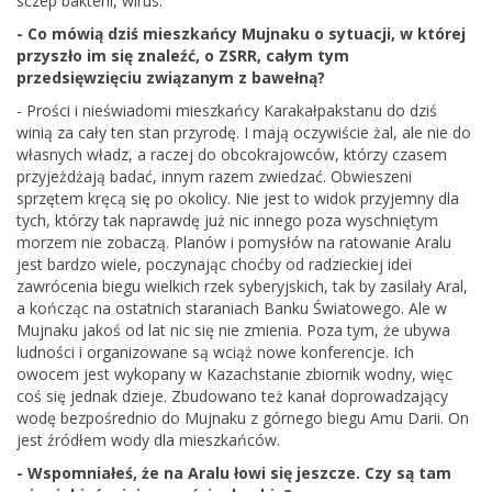
sczep bakterii, wirus.
- Co mówią dziś mieszkańcy Mujnaku o sytuacji, w której
przyszło im się znaleźć, o ZSRR, całym tym
przedsięwzięciu związanym z bawełną?
- Prości i nieświadomi mieszkańcy Karakałpakstanu do dziś
winią za cały ten stan przyrodę. I mają oczywiście żal, ale nie do
własnych władz, a raczej do obcokrajowców, którzy czasem
przyjeżdżają badać, innym razem zwiedzać. Obwieszeni
sprzętem kręcą się po okolicy. Nie jest to widok przyjemny dla
tych, którzy tak naprawdę już nic innego poza wyschniętym
morzem nie zobaczą. Planów i pomysłów na ratowanie Aralu
jest bardzo wiele, poczynając choćby od radzieckiej idei
zawrócenia biegu wielkich rzek syberyjskich, tak by zasilały Aral,
a kończąc na ostatnich staraniach Banku Światowego. Ale w
Mujnaku jakoś od lat nic się nie zmienia. Poza tym, że ubywa
ludności i organizowane są wciąż nowe konferencje. Ich
owocem jest wykopany w Kazachstanie zbiornik wodny, więc
coś się jednak dzieje. Zbudowano też kanał doprowadzający
wodę bezpośrednio do Mujnaku z górnego biegu Amu Darii. On
jest źródłem wody dla mieszkańców.
- Wspomniałeś, że na Aralu łowi się jeszcze. Czy są tam