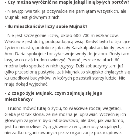
- Czy można wyróżnić na mapie jakąś linię byłych portów?
- Niewątpliwie tak, ja oczywiście nie pamiętam wszystkich, ale
Mujnak jest głównym z nich.
- Ilu mieszkańców liczy sobie Mujnak?
- Nie jest szczególnie liczny, około 600-700 mieszkańców.
Właściwie jest dużą, podupadającą wsią. Kiedyś było to tętniące
życiem miasto, podobnie jak cały Karakałpakstan, kiedy jeszcze
Amu Daria spokojnie toczyła swoje wody do jeziora. Rosły tam
lasy, w co dziś trudno uwierzyć. Ponoć jeszcze w latach 60.
można było spotkać w nich tygrysy. Dziś zobaczymy tam już
tylko przesoloną pustynię, zaś Mujnak to skupisko chylących się
ku upadkowi budynków, w których pozostali starzy ludzie. Nie
mają dokąd wyjechać.
- Z czego żyje Mujnak, czym zajmują się jego
mieszkańcy?
- Trudno mówić tutaj o życiu, to właściwie rodzaj wegetacji.
Gleba jest tak słona, że nie można jej uprawiać. Wcześniej ich
głównym zajęciem było rybołówstwo, ale dziś, jak wiadomo,
jest to niemożliwe. Żyją głównie z rent, pomocy socjalnych,
nierzadko organizowanych przez organizacje pozarządowe.