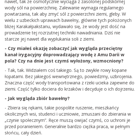
nawet, tak że osmotycznie wyciąga z zasolonej podskórnej
wody sól na powierzchnię. Zalewanie wymaga regularnego
powtarzania, tak aby zmyć sól z powierzchni ziemi, gleby. W
wielu z uzbeckich uprawach bawełny, głównie tych położonych
bliżej Karakałpakstanu, wydawało się, że wody jest dość na
prowadzenie tej rozrzutnej techniki nawadniania. Dziś nie
starcze jej nawet dla wypłukania soli z ziemi.
- Czy miałeś okazję zobaczyć jak wygląda przeciętny
kanał irygacyjny doprowadzający wodę z Amu Darii w
pola? Czy na dnie jest czymś wyłożony, wzmocniony?
- Tak, tak. Widziałem coś takiego. Są to zwykłe rowy kopane
łopatami. Bez jakiegoś wewnętrznego, powiedzmy, uzbrojenia.
Znaczna część wody transportowana z rzeki ucieka zapewne do
ziemi. Część tylko dociera do krzaków i decyduje o ich dojrzeniu.
- Jak wygląda zbiór bawełny?
- Zbiera się rękami, takie pospolite ruszenie, mieszkańcy
okolicznych wsi, studenci i uczniowie, zmuszani do zbierania w
„czynie społecznym”. Ręce muszą owijać czymś, co uchroni je
przed poranieniem. Generalnie bardzo ciężka praca, w pełnym
słońcu, cały dzień.