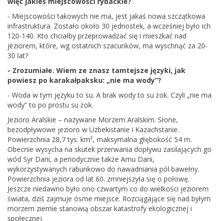
więc jakieś miejscowości rybackie?
- Miejscowości takowych nie ma, jest jakaś nowa szczątkowa
infrastruktura. Zostało około 30 jednostek, a wcześniej było ich
120-140. Kto chciałby przeprowadzać się i mieszkać nad
jeziorem, które, wg ostatnich szacunków, ma wyschnąć za 20-
30 lat?
- Zrozumiałe. Wiem ze znasz tamtejsze języki, jak
powiesz po karakałpaksku: „nie ma wody”?
- Woda w tym języku to su. A brak wody to su żok. Czyli „nie ma
wody” to po prostu su żok.
Jezioro Aralskie – nazywane Morzem Aralskim. Słone,
bezodpływowe jezioro w Uzbekistanie i Kazachstanie.
Powierzchnia 28,7 tys. km², maksymalna głębokość 54 m.
Obecnie wysycha na skutek przerwania dopływu zasilających go
wód Syr Darii, a periodycznie także Amu Darii,
wykorzystywanych rabunkowo do nawadniania pól bawełny.
Powierzchnia jeziora od lat 60. zmniejszyła się o połowę.
Jeszcze niedawno było ono czwartym co do wielkości jeziorem
świata, dziś zajmuje ósme miejsce. Rozciągające się nad byłym
morzem ziemie stanowią obszar katastrofy ekologicznej i
społecznej.