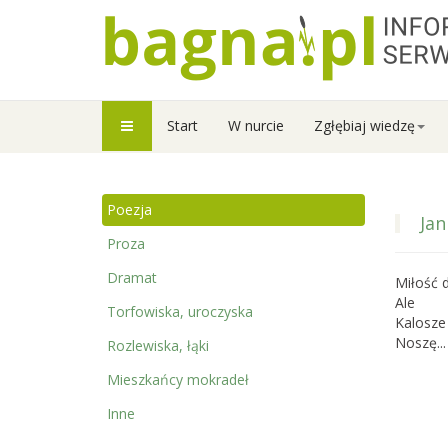
Start
W nurcie
Zgłębiaj wiedzę
Poezja
Jan
Proza
Dramat
Miłość d
Ale
Torfowiska, uroczyska
Kalosze
Noszę...
Rozlewiska, łąki
Mieszkańcy mokradeł
Inne