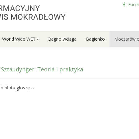
Face
World Wide WET
Bagno wciąga
Bagienko
Moczarów c
 Sztaudynger: Teoria i praktyka
o błota głoszę --