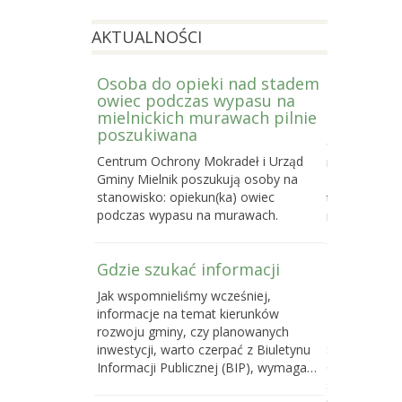
AKTUALNOŚCI
Osoba do opieki nad stadem
Prowadzi
owiec podczas wypasu na
Letniej S
mielnickich murawach pilnie
2026
poszukiwana
Centrum Och
Centrum Ochrony Mokradeł i Urząd
nabór do trze
Gminy Mielnik poszukują osoby na
Bagiennej, c
stanowisko: opiekun(ka) owiec
terenowego k
podczas wypasu na murawach.
mokradeł, k
Gdzie szukać informacji
Poselski 
zmianie u
Jak wspomnieliśmy wcześniej,
przyrody
informacje na temat kierunków
Do 16 maja 
rozwoju gminy, czy planowanych
sprawie pose
inwestycji, warto czerpać z Biuletynu
o ochronie p
Informacji Publicznej (BIP), wymaga…
samorządom