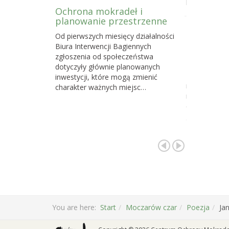
powstawani
Ochrona mokradeł i
planowanie przestrzenne
Dlaczego 
Od pierwszych miesięcy działalności
torfowisk
Biura Interwencji Bagiennych
działań o
zgłoszenia od społeczeństwa
społeczno
dotyczyły głównie planowanych
Z naszych d
inwestycji, które mogą zmienić
najskuteczni
charakter ważnych miejsc…
na celu ochr
cennych i waż
gdzie…
You are here:
Start
Moczarów czar
Poezja
Ja