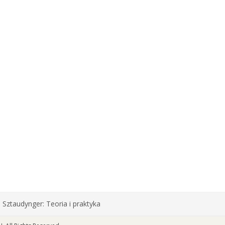
a…
mokradła i
a potrzebują
ddolnych lokalnych
ści?
oświadczeń wynika, że
ejsze interwencje mające
onę tych niezwykle
nych siedlisk to te,
n Sztaudynger: Teoria i praktyka