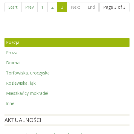
Start
Prev
1
2
3
Next
End
Page 3 of 3
Poezja
Proza
Dramat
Torfowiska, uroczyska
Rozlewiska, łąki
Mieszkańcy mokradeł
Inne
AKTUALNOŚCI