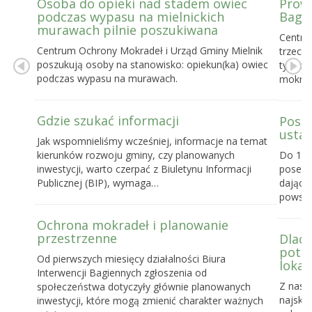
Osoba do opieki nad stadem owiec
Prowa
podczas wypasu na mielnickich
Bagie
murawach pilnie poszukiwana
Centru
Centrum Ochrony Mokradeł i Urząd Gminy Mielnik
trzecie
poszukują osoby na stanowisko: opiekun(ka) owiec
tygodn
podczas wypasu na murawach.
mokrad
Gdzie szukać informacji
Posel
ustaw
Jak wspomnieliśmy wcześniej, informacje na temat
kierunków rozwoju gminy, czy planowanych
Do 16 
inwestycji, warto czerpać z Biuletynu Informacji
posels
Publicznej (BIP), wymaga…
dające
powst
Ochrona mokradeł i planowanie
przestrzenne
Dlacz
potrz
Od pierwszych miesięcy działalności Biura
lokal
Interwencji Bagiennych zgłoszenia od
Z nasz
społeczeństwa dotyczyły głównie planowanych
najskut
inwestycji, które mogą zmienić charakter ważnych