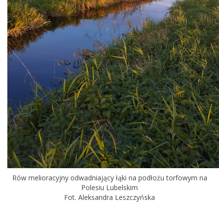
Rów melioracyjny odwadniający łąki na podłożu torfowym na
Polesiu Lubelskim
Fot. Aleksandra Leszczyńska