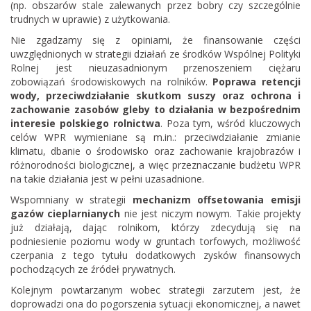
(np. obszarów stale zalewanych przez bobry czy szczególnie
trudnych w uprawie) z użytkowania.
Nie zgadzamy się z opiniami, że finansowanie części
uwzględnionych w strategii działań ze środków Wspólnej Polityki
Rolnej jest nieuzasadnionym przenoszeniem ciężaru
zobowiązań środowiskowych na rolników.
Poprawa retencji
wody, przeciwdziałanie skutkom suszy oraz ochrona i
zachowanie zasobów gleby to działania w bezpośrednim
interesie polskiego rolnictwa
. Poza tym, wśród kluczowych
celów WPR wymieniane są m.in.: przeciwdziałanie zmianie
klimatu, dbanie o środowisko oraz zachowanie krajobrazów i
różnorodności biologicznej, a więc przeznaczanie budżetu WPR
na takie działania jest w pełni uzasadnione.
Wspomniany w strategii
mechanizm offsetowania emisji
gazów cieplarnianych
nie jest niczym nowym. Takie projekty
już działają, dając rolnikom, którzy zdecydują się na
podniesienie poziomu wody w gruntach torfowych, możliwość
czerpania z tego tytułu dodatkowych zysków finansowych
pochodzących ze źródeł prywatnych.
Kolejnym powtarzanym wobec strategii zarzutem jest, że
doprowadzi ona do pogorszenia sytuacji ekonomicznej, a nawet