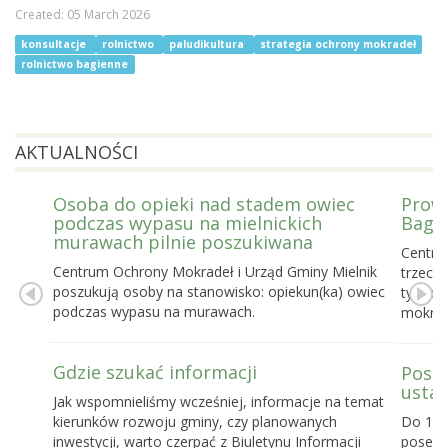
Created: 05 March 2026
konsultacje
rolnictwo
paludikultura
strategia ochrony mokradeł
rolnictwo bagienne
AKTUALNOŚCI
Osoba do opieki nad stadem owiec
Prowa
podczas wypasu na mielnickich
Bagie
murawach pilnie poszukiwana
Centru
Centrum Ochrony Mokradeł i Urząd Gminy Mielnik
trzecie
poszukują osoby na stanowisko: opiekun(ka) owiec
tygodn
podczas wypasu na murawach.
mokrad
Gdzie szukać informacji
Posel
ustaw
Jak wspomnieliśmy wcześniej, informacje na temat
kierunków rozwoju gminy, czy planowanych
Do 16 
inwestycji, warto czerpać z Biuletynu Informacji
posels