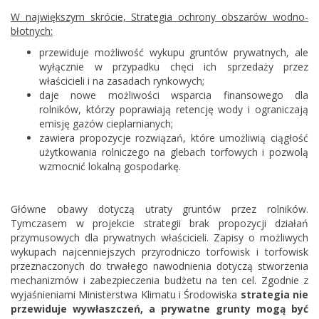
W największym skrócie, Strategia ochrony obszarów wodno-
błotnych:
przewiduje możliwość wykupu gruntów prywatnych, ale
wyłącznie w przypadku chęci ich sprzedaży przez
właścicieli i na zasadach rynkowych;
daje nowe możliwości wsparcia finansowego dla
rolników, którzy poprawiają retencję wody i ograniczają
emisję gazów cieplarnianych;
zawiera propozycje rozwiązań, które umożliwią ciągłość
użytkowania rolniczego na glebach torfowych i pozwolą
wzmocnić lokalną gospodarkę.
Główne obawy dotyczą utraty gruntów przez rolników.
Tymczasem w projekcie strategii brak propozycji działań
przymusowych dla prywatnych właścicieli. Zapisy o możliwych
wykupach najcenniejszych przyrodniczo torfowisk i torfowisk
przeznaczonych do trwałego nawodnienia dotyczą stworzenia
mechanizmów i zabezpieczenia budżetu na ten cel. Zgodnie z
wyjaśnieniami Ministerstwa Klimatu i Środowiska
strategia nie
przewiduje wywłaszczeń, a prywatne grunty mogą być