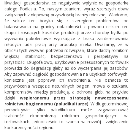
likwidacji gospodarstw, co negatywnie wpłynie na gospodarkę
całego Podlasia. To, naszym zdaniem, wyraz szerszych obaw
związanych z niepewną przyszłością branży mlecznej. Wiadomo,
że sektor ten boryka się z szeregiem problemów: od
balansowania na granicy opłacalności z powodu niskich cen
skupu i rosnących kosztów produkcji przez choroby bydła po
wyzwania pokoleniowe wynikające z braku zainteresowania
młodych ludzi pracą przy produkcji mleka. Uważamy, że w
obliczu tych wyzwań potrzeba rozwiązań, które dadzą rolnikom
większą stabilność, bezpieczeństwo i perspektywy na
przyszłość. Długofalowo, użytkowanie przesuszonych torfowisk
prowadzi do degradacji gleby aż do wyczerpania jej zasobów.
Aby zapewnić ciągłość gospodarowania na użytkach torfowych,
konieczna jest poprawa ich uwodnienia. Nie oznacza to
przywrócenia wszędzie naturalnych bagien, mowa o szukaniu
kompromisów między produkcją, a ochroną gleb, na przykład
dzięki
wspieranemu przez strategię nowoczesnemu
rolnictwu bagiennemu (paludikulturze)
. W długoterminowej
perspektywie tylko paludikultura może zagwarantować
stabilność ekonomiczną rolnikom gospodarującym na
torfowiskach. Jednocześnie to szansa na rozwój i zwiększenie
konkurencyjności regionu.