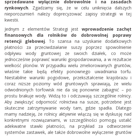
sprzedawane wyłącznie dobrowolnie i na zasadach
rynkowych
. Zgadzamy się, że w celu uniknięcia dalszych
nieporozumień należy doprecyzować zapisy strategii w tej
kwestii.
Jednym z elementów Strategi jest‌
wprowadzenie zachęt
finansowych dla rolników do dobrowolnej poprawy
retencji glebowej
. To szansa na uzyskanie dodatkowych
płatności za przeciwdziałanie suszy poprzez spowolnienie
odpływu wody gruntowej ze swoich działek, co może
jednocześnie poprawić warunki gospodarowania, a w rezultacie
wielkość plonów. W przypadku wielu zmeliorowanych gruntów,
właśnie takie będą efekty ponownego uwadniania torfu.
Niestabilne warunki pogodowe, przekształcenie krajobrazu i
coraz niższe poziomy wód gruntowych sprawiają, że wielu
odwodnionych torfowisk nie da się ponownie zabagnić – po
prostu brakuje wody. Widzą to i odczuwają szczególnie rolnicy.
Aby zwiększyć odporność rolnictwa na susze, potrzebne jest
skuteczne zatrzymywanie wody tam, gdzie spadła. Dlatego
mamy nadzieję, że rolnicy aktywnie włączą się w dyskusję nad
konkretnymi rozwiązaniami, w szczególności pomogą ustalić
adekwatne stawki płatności, na przykład za odtworzenie
systemów zastawek, ale także dobrowolne wyłączenie gruntów