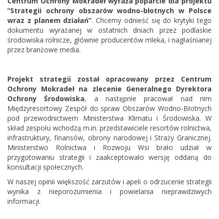
Centrum Ochrony Mokradeł wyraża poparcie dla projektu
”Strategii ochrony obszarów wodno-błotnych w Polsce
wraz z planem działań”
. Chcemy odnieść się do krytyki tego
dokumentu wyrażanej w ostatnich dniach przez podlaskie
środowiska rolnicze, głównie producentów mleka, i nagłaśnianej
przez branżowe media.
Projekt strategii został opracowany przez Centrum
Ochrony Mokradeł na zlecenie Generalnego Dyrektora
Ochrony Środowiska
, a następnie pracował nad nim
Międzyresortowy Zespół do spraw Obszarów Wodno-Błotnych
pod przewodnictwem Ministerstwa Klimatu i Środowiska. W
skład zespołu wchodzą m.in. przedstawiciele resortów rolnictwa,
infrastruktury, finansów, obrony narodowej i Straży Granicznej.
Ministerstwo Rolnictwa i Rozwoju Wsi brało udział w
przygotowaniu strategii i zaakceptowało wersję oddaną do
konsultacji społecznych.
W naszej opinii większość zarzutów i apeli o odrzucenie strategii
wynika z nieporozumienia i powielania nieprawdziwych
informacji.