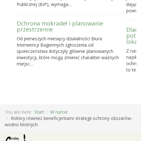
Publicznej (BIP), wymaga…
dające
powst
Ochrona mokradeł i planowanie
przestrzenne
Dlacz
potrz
Od pierwszych miesięcy działalności Biura
lokal
Interwencji Bagiennych zgłoszenia od
Z nasz
społeczeństwa dotyczyły głównie planowanych
najskut
inwestycji, które mogą zmienić charakter ważnych
ochronę
miejsc…
to te, 
You are here:
Start
W nurcie
Rolnicy również beneficjentami strategii ochrony obszarów-
wodno błotnych