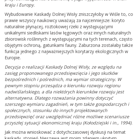
kraju i Europy.
Wybudowanie Kaskady Dolnej Wisły zniszczyłoby w Wiśle to, co
prawie wszyscy naukowcy uważają za najcenniejsze: koryto
naturalnie płynącej, roztokowej rzeki z występującymi
unikalnymi siedliskami lasów łęgowych oraz innych naturalnych
zbiorowisk roślinnych z występującymi na tych terenach, często
objętymi ochroną, gatunkami fauny. Zaburzona zostałaby także
funkcja jednego z najważniejszych korytarzy ekologicznych w
Europie.
Decyzja o realizacji Kaskady Dolnej Wisły, ze względu na
zasięg proponowanego przedsięwzięcia i jego skutków
bezpośrednich i pośrednich, ma wymiar strategiczny. W
pewnym stopniu przesądza o kierunku rozwoju regionu
nadwiślańskiego, a dla niektórych kierunków rozwoju jest
alternatywna. Dlatego rozważania powinny dotyczyć
szerszego wymiaru zagadnień, w tym także gospodarczych i
społecznych, stosunku do innych projektowanych
przedsięwzięć oraz uwzględniać różne możliwe scenariusze
przyszłej sytuacji ekonomicznej kraju (Kołodziejski i in., 1994).
Jak można wnioskować z dotychczasowej dyskusji na temat
kaskady, stopień Nieszawa jest moim zdaniem ukrytym