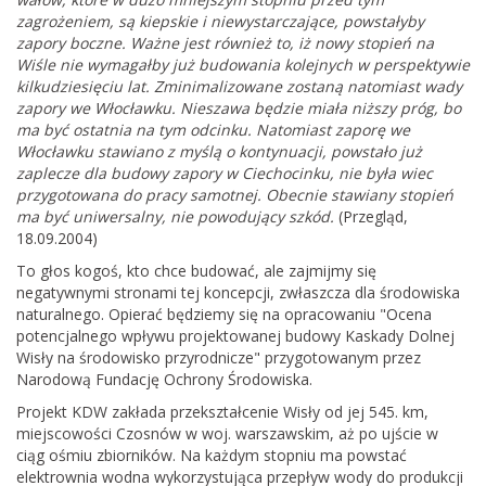
zagrożeniem, są kiepskie i niewystarczające, powstałyby
zapory boczne. Ważne jest również to, iż nowy stopień na
Wiśle nie wymagałby już budowania kolejnych w perspektywie
kilkudziesięciu lat. Zminimalizowane zostaną natomiast wady
zapory we Włocławku. Nieszawa będzie miała niższy próg, bo
ma być ostatnia na tym odcinku. Natomiast zaporę we
Włocławku stawiano z myślą o kontynuacji, powstało już
zaplecze dla budowy zapory w Ciechocinku, nie była wiec
przygotowana do pracy samotnej. Obecnie stawiany stopień
ma być uniwersalny, nie powodujący szkód.
(Przegląd,
18.09.2004)
To głos kogoś, kto chce budować, ale zajmijmy się
negatywnymi stronami tej koncepcji, zwłaszcza dla środowiska
naturalnego. Opierać będziemy się na opracowaniu "Ocena
potencjalnego wpływu projektowanej budowy Kaskady Dolnej
Wisły na środowisko przyrodnicze" przygotowanym przez
Narodową Fundację Ochrony Środowiska.
Projekt KDW zakłada przekształcenie Wisły od jej 545. km,
miejscowości Czosnów w woj. warszawskim, aż po ujście w
ciąg ośmiu zbiorników. Na każdym stopniu ma powstać
elektrownia wodna wykorzystująca przepływ wody do produkcji