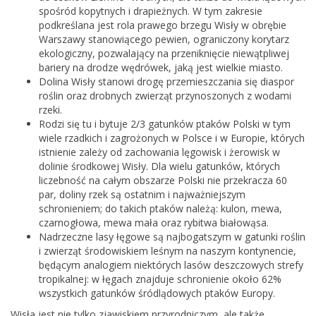
spośród kopytnych i drapieżnych. W tym zakresie
podkreślana jest rola prawego brzegu Wisły w obrębie
Warszawy stanowiącego pewien, ograniczony korytarz
ekologiczny, pozwalający na przeniknięcie niewątpliwej
bariery na drodze wędrówek, jaką jest wielkie miasto.
Dolina Wisły stanowi drogę przemieszczania się diaspor
roślin oraz drobnych zwierząt przynoszonych z wodami
rzeki.
Rodzi się tu i bytuje 2/3 gatunków ptaków Polski w tym
wiele rzadkich i zagrożonych w Polsce i w Europie, których
istnienie zależy od zachowania lęgowisk i żerowisk w
dolinie środkowej Wisły. Dla wielu gatunków, których
liczebność na całym obszarze Polski nie przekracza 60
par, doliny rzek są ostatnim i najważniejszym
schronieniem; do takich ptaków należą: kulon, mewa,
czarnogłowa, mewa mała oraz rybitwa białowąsa.
Nadrzeczne lasy łęgowe są najbogatszym w gatunki roślin
i zwierząt środowiskiem leśnym na naszym kontynencie,
będącym analogiem niektórych lasów deszczowych strefy
tropikalnej: w łęgach znajduje schronienie około 62%
wszystkich gatunków śródlądowych ptaków Europy.
Wisła jest nie tylko zjawiskiem przyrodniczym, ale także