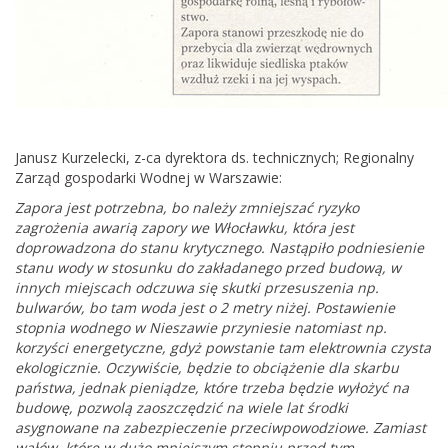
Janusz Kurzelecki, z-ca dyrektora ds. technicznych; Regionalny
Zarząd gospodarki Wodnej w Warszawie:
Zapora jest potrzebna, bo należy zmniejszać ryzyko
zagrożenia awarią zapory we Włocławku, która jest
doprowadzona do stanu krytycznego. Nastąpiło podniesienie
stanu wody w stosunku do zakładanego przed budową, w
innych miejscach odczuwa się skutki przesuszenia np.
bulwarów, bo tam woda jest o 2 metry niżej. Postawienie
stopnia wodnego w Nieszawie przyniesie natomiast np.
korzyści energetyczne, gdyż powstanie tam elektrownia czysta
ekologicznie. Oczywiście, będzie to obciążenie dla skarbu
państwa, jednak pieniądze, które trzeba będzie wyłożyć na
budowę, pozwolą zaoszczędzić na wiele lat środki
asygnowane na zabezpieczenie przeciwpowodziowe. Zamiast
wałów, które w dużo mniejszym stopniu przed tym