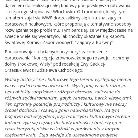
dążeniem do realizacji całej budowy pod przykrywka ratowania
istniejącego stopnia we Włocławku. Od momentu, kiedy tym
tematem zajął się WWF doczekaliśmy się kilku znaczących
opracowań naukowych, które proponują alternatywne sposoby
rozwiązania tego problemu. Tym bardziej, że w międzyczasie na
świecie wiele się wydarzyło, jak choćby ukazanie się Raportu
Światowej Komisji Zapór wodnych "Zapory a Rozwój".
Podsumowując, chciałbym przytoczyć zakończenie
opracowania "Koncepcja zrównoważonego rozwoju i ochrony
doliny środkowej Wisły" pod redakcją Ewy Gackiej-
Grzesiukiewicz i Zdzisława Cichockiego.
Walory historyczne i kulturowe tego terenu występują niemal
we wszystkich miejscowościach. Występują w nich różnego
typu obiekty zabytkowe z różnych okresów, zaliczane do
różnych stylów(romanizm, gotyk, renesans, barok, klasycyzm).
Ten ogromny potencjał przyrodniczy i kulturowy nie tworzy
źródeł dochodu i rozwoju gmin nadwiślańskich. Na tym
bogatym pod względem przyrodniczym i kulturowym terenie
ludziom żyje się ciężko, dochody ludności i budżety gmin
charakteryzują niskie wskaźniki w porównaniu z innymi
częściami kraju. Stąd wydaje się uzasadnione podjecie