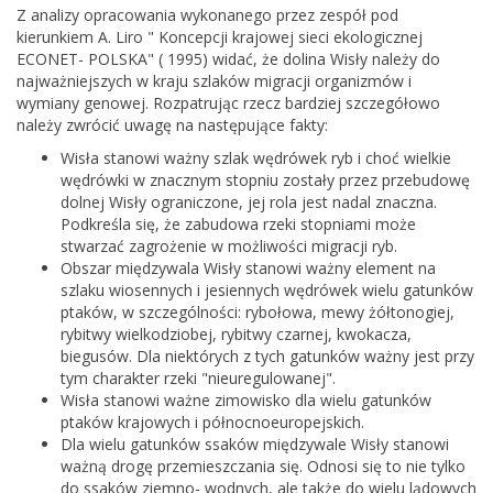
Z analizy opracowania wykonanego przez zespół pod
kierunkiem A. Liro " Koncepcji krajowej sieci ekologicznej
ECONET- POLSKA" ( 1995) widać, że dolina Wisły należy do
najważniejszych w kraju szlaków migracji organizmów i
wymiany genowej. Rozpatrując rzecz bardziej szczegółowo
należy zwrócić uwagę na następujące fakty:
Wisła stanowi ważny szlak wędrówek ryb i choć wielkie
wędrówki w znacznym stopniu zostały przez przebudowę
dolnej Wisły ograniczone, jej rola jest nadal znaczna.
Podkreśla się, że zabudowa rzeki stopniami może
stwarzać zagrożenie w możliwości migracji ryb.
Obszar międzywala Wisły stanowi ważny element na
szlaku wiosennych i jesiennych wędrówek wielu gatunków
ptaków, w szczególności: rybołowa, mewy żółtonogiej,
rybitwy wielkodziobej, rybitwy czarnej, kwokacza,
biegusów. Dla niektórych z tych gatunków ważny jest przy
tym charakter rzeki "nieuregulowanej".
Wisła stanowi ważne zimowisko dla wielu gatunków
ptaków krajowych i północnoeuropejskich.
Dla wielu gatunków ssaków międzywale Wisły stanowi
ważną drogę przemieszczania się. Odnosi się to nie tylko
do ssaków ziemno- wodnych, ale także do wielu lądowych