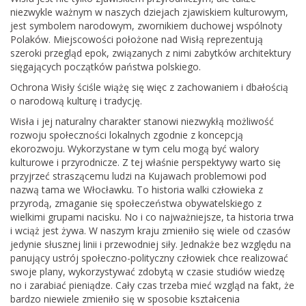
niezwykle ważnym w naszych dziejach zjawiskiem kulturowym,
jest symbolem narodowym, zwornikiem duchowej wspólnoty
Polaków. Miejscowości położone nad Wisłą reprezentują
szeroki przegląd epok, związanych z nimi zabytków architektury
sięgających początków państwa polskiego.
Ochrona Wisły ściśle wiążę się więc z zachowaniem i dbałością
o narodową kulturę i tradycję.
Wisła i jej naturalny charakter stanowi niezwykłą możliwość
rozwoju społeczności lokalnych zgodnie z koncepcją
ekorozwoju. Wykorzystane w tym celu mogą być walory
kulturowe i przyrodnicze. Z tej właśnie perspektywy warto się
przyjrzeć straszącemu ludzi na Kujawach problemowi pod
nazwą tama we Włocławku. To historia walki człowieka z
przyrodą, zmaganie się społeczeństwa obywatelskiego z
wielkimi grupami nacisku. No i co najważniejsze, ta historia trwa
i wciąż jest żywa. W naszym kraju zmieniło się wiele od czasów
jedynie słusznej linii i przewodniej siły. Jednakże bez względu na
panujący ustrój społeczno-polityczny człowiek chce realizować
swoje plany, wykorzystywać zdobytą w czasie studiów wiedzę
no i zarabiać pieniądze. Cały czas trzeba mieć wzgląd na fakt, że
bardzo niewiele zmieniło się w sposobie kształcenia