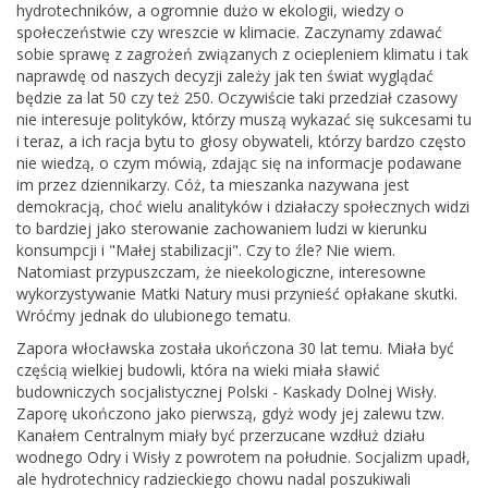
hydrotechników, a ogromnie dużo w ekologii, wiedzy o
społeczeństwie czy wreszcie w klimacie. Zaczynamy zdawać
sobie sprawę z zagrożeń związanych z ociepleniem klimatu i tak
naprawdę od naszych decyzji zależy jak ten świat wyglądać
będzie za lat 50 czy też 250. Oczywiście taki przedział czasowy
nie interesuje polityków, którzy muszą wykazać się sukcesami tu
i teraz, a ich racja bytu to głosy obywateli, którzy bardzo często
nie wiedzą, o czym mówią, zdając się na informacje podawane
im przez dziennikarzy. Cóż, ta mieszanka nazywana jest
demokracją, choć wielu analityków i działaczy społecznych widzi
to bardziej jako sterowanie zachowaniem ludzi w kierunku
konsumpcji i "Małej stabilizacji". Czy to źle? Nie wiem.
Natomiast przypuszczam, że nieekologiczne, interesowne
wykorzystywanie Matki Natury musi przynieść opłakane skutki.
Wróćmy jednak do ulubionego tematu.
Zapora włocławska została ukończona 30 lat temu. Miała być
częścią wielkiej budowli, która na wieki miała sławić
budowniczych socjalistycznej Polski - Kaskady Dolnej Wisły.
Zaporę ukończono jako pierwszą, gdyż wody jej zalewu tzw.
Kanałem Centralnym miały być przerzucane wzdłuż działu
wodnego Odry i Wisły z powrotem na południe. Socjalizm upadł,
ale hydrotechnicy radzieckiego chowu nadal poszukiwali