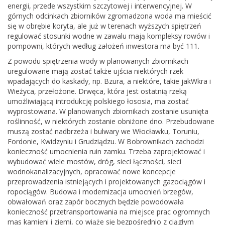
energii, przede wszystkim szczytowej i interwencyjnej. W
górnych odcinkach zbiorników zgromadzona woda ma mieścić
się w obrębie koryta, ale już w terenach wyższych spiętrzeń
regulować stosunki wodne w zawalu mają kompleksy rowów i
pompowni, których według założeń inwestora ma być 111.
Z powodu spiętrzenia wody w planowanych zbiornikach
uregulowane mają zostać także ujścia niektórych rzek
wpadających do kaskady, np. Bzura, a niektóre, takie jakWkra i
Wieżyca, przełożone. Drwęca, która jest ostatnią rzeką
umożliwiającą introdukcję polskiego łososia, ma zostać
wyprostowana. W planowanych zbiornikach zostanie usunięta
roślinność, w niektórych zostanie obniżone dno. Przebudowane
muszą zostać nadbrzeża i bulwary we Włocławku, Toruniu,
Fordonie, Kwidzyniu i Grudziądzu. W Bobrownikach zachodzi
konieczność umocnienia ruin zamku. Trzeba zaprojektować i
wybudować wiele mostów, dróg, sieci łączności, sieci
wodnokanalizacyjnych, opracować nowe koncepcje
przeprowadzenia istniejących i projektowanych gazociągów i
ropociągów. Budowa i modernizacja umocnień brzegów,
obwałowań oraz zapór bocznych będzie powodowała
konieczność przetransportowania na miejsce prac ogromnych
mas kamieni i ziemi, co wiąże się bezpośrednio z ciągłym