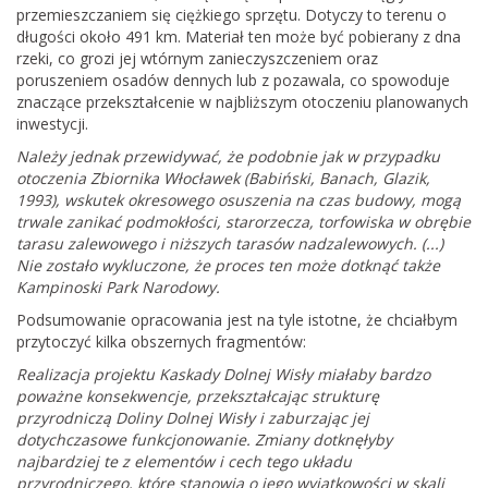
przemieszczaniem się ciężkiego sprzętu. Dotyczy to terenu o
długości około 491 km. Materiał ten może być pobierany z dna
rzeki, co grozi jej wtórnym zanieczyszczeniem oraz
poruszeniem osadów dennych lub z pozawala, co spowoduje
znaczące przekształcenie w najbliższym otoczeniu planowanych
inwestycji.
Należy jednak przewidywać, że podobnie jak w przypadku
otoczenia Zbiornika Włocławek (Babiński, Banach, Glazik,
1993), wskutek okresowego osuszenia na czas budowy, mogą
trwale zanikać podmokłości, starorzecza, torfowiska w obrębie
tarasu zalewowego i niższych tarasów nadzalewowych. (...)
Nie zostało wykluczone, że proces ten może dotknąć także
Kampinoski Park Narodowy.
Podsumowanie opracowania jest na tyle istotne, że chciałbym
przytoczyć kilka obszernych fragmentów:
Realizacja projektu Kaskady Dolnej Wisły miałaby bardzo
poważne konsekwencje, przekształcając strukturę
przyrodniczą Doliny Dolnej Wisły i zaburzając jej
dotychczasowe funkcjonowanie. Zmiany dotknęłyby
najbardziej te z elementów i cech tego układu
przyrodniczego, które stanowią o jego wyjątkowości w skali