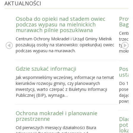
AKTUALNOŚCI
Osoba do opieki nad stadem owiec
Prowa
podczas wypasu na mielnickich
Bagie
murawach pilnie poszukiwana
Centru
Centrum Ochrony Mokradeł i Urząd Gminy Mielnik
trzecie
poszukują osoby na stanowisko: opiekun(ka) owiec
tygodn
podczas wypasu na murawach.
mokrad
Gdzie szukać informacji
Posel
ustaw
Jak wspomnieliśmy wcześniej, informacje na temat
kierunków rozwoju gminy, czy planowanych
Do 16 
inwestycji, warto czerpać z Biuletynu Informacji
posels
Publicznej (BIP), wymaga…
dające
powst
Ochrona mokradeł i planowanie
przestrzenne
Dlacz
potrz
Od pierwszych miesięcy działalności Biura
lokal