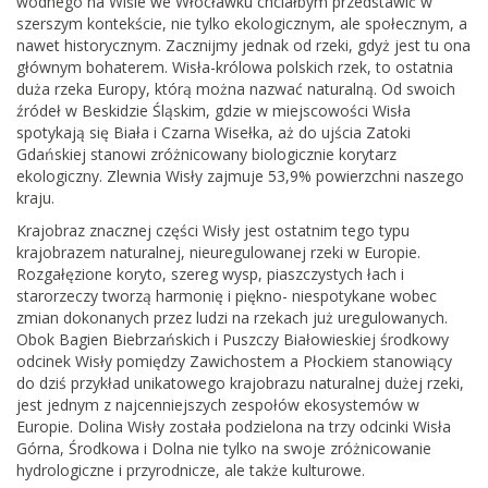
wodnego na Wiśle we Włocławku chciałbym przedstawić w
szerszym kontekście, nie tylko ekologicznym, ale społecznym, a
nawet historycznym. Zacznijmy jednak od rzeki, gdyż jest tu ona
głównym bohaterem. Wisła-królowa polskich rzek, to ostatnia
duża rzeka Europy, którą można nazwać naturalną. Od swoich
źródeł w Beskidzie Śląskim, gdzie w miejscowości Wisła
spotykają się Biała i Czarna Wisełka, aż do ujścia Zatoki
Gdańskiej stanowi zróżnicowany biologicznie korytarz
ekologiczny. Zlewnia Wisły zajmuje 53,9% powierzchni naszego
kraju.
Krajobraz znacznej części Wisły jest ostatnim tego typu
krajobrazem naturalnej, nieuregulowanej rzeki w Europie.
Rozgałęzione koryto, szereg wysp, piaszczystych łach i
starorzeczy tworzą harmonię i piękno- niespotykane wobec
zmian dokonanych przez ludzi na rzekach już uregulowanych.
Obok Bagien Biebrzańskich i Puszczy Białowieskiej środkowy
odcinek Wisły pomiędzy Zawichostem a Płockiem stanowiący
do dziś przykład unikatowego krajobrazu naturalnej dużej rzeki,
jest jednym z najcenniejszych zespołów ekosystemów w
Europie. Dolina Wisły została podzielona na trzy odcinki Wisła
Górna, Środkowa i Dolna nie tylko na swoje zróżnicowanie
hydrologiczne i przyrodnicze, ale także kulturowe.