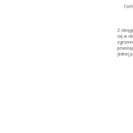
Torf
Z okręg
się w o
ogromny
powstaj
jednej 