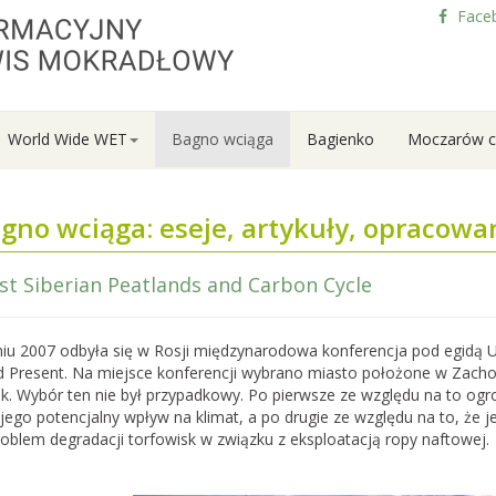
Face
World Wide WET
Bagno wciąga
Bagienko
Moczarów c
gno wciąga: eseje, artykuły, opracowa
t Siberian Peatlands and Carbon Cycle
my nabór do
zkoły Bagiennej
niu 2007 odbyła się w Rosji międzynarodowa konferencja pod egidą 
rony Mokradeł otwiera
d Present. Na miejsce konferencji wybrano miasto położone w Zachodn
ciej edycji Letniej Szkoły
k. Wybór ten nie był przypadkowy. Po pierwsze ze względu na to o
zyli tygodniowego
i jego potencjalny wpływ na klimat, a po drugie ze względu na to, że je
ursu ekologii i ochrony
problem degradacji torfowisk w związku z eksploatacją ropy naftowej.
tóra…