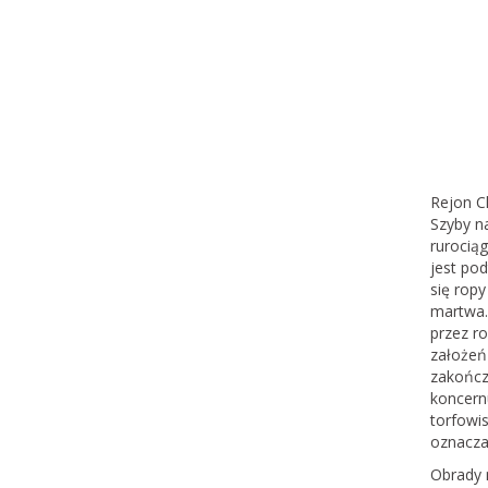
Rejon Ch
Szyby n
rurocią
jest pod
się ropy
martwa.
przez r
założeń
zakończ
koncern
torfowis
oznacza
Obrady 