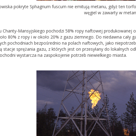
owiska pokryte Sphagnum fuscum nie emitują metanu, gdyż ten torfow
węgiel w zawarty w metan
u Chanty-Mansyjskiego pochodzi 58% ropy naftowej produkowanej ob
koło 80% z ropy i w około 20% z gazu ziemnego. Do niedawna cały g
ch pochodniach bezpośrednio na polach naftowych, jako niepotrzeb
ą stacje sprężania gazu, z których jest on przesyłany do lokalnych 
pochodni wystarcza na zaspokojenie potrzeb niewielkiego miasta.