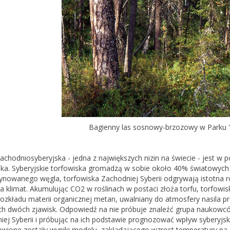
Bagienny las sosnowy-brzozowy w Parku "
achodniosyberyjska - jedna z największych nizin na świecie - jest w
ska. Syberyjskie torfowiska gromadzą w sobie około 40% światowych
nowanego węgla, torfowiska Zachodniej Syberii odgrywają istotna r
 klimat. Akumulując CO2 w roślinach w postaci złoża torfu, torfowis
ozkładu materii organicznej metan, uwalniany do atmosfery nasila pro
ych dwóch zjawisk. Odpowiedź na nie próbuje znaleźć grupa naukowc
ej Syberii i próbując na ich podstawie prognozować wpływ syberyjski
awione zostały wyniki modelu, zakładającego wzrost temperatury na 