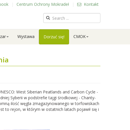
book
|
Centrum Ochrony Mokradeł
|
Kontakt
zar
Wystawa
CMOK
Dorzuć się!
nia
UNESCO: West Siberian Peatlands and Carbon Cycle -
iej Syberii w podstrefie tajgi środkowej - Chanty-
gromną ilość węgla zmagazynowanego w torfowiskach
st to rejon, w którym w ostatnich latach pojawił się i