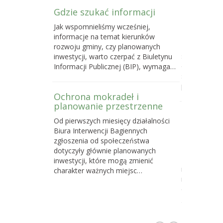
Gdzie szukać informacji
Poselski 
zmianie u
Jak wspomnieliśmy wcześniej,
przyrody
informacje na temat kierunków
Do 16 maja 
rozwoju gminy, czy planowanych
sprawie pose
inwestycji, warto czerpać z Biuletynu
o ochronie p
Informacji Publicznej (BIP), wymaga…
samorządom
powstawani
Ochrona mokradeł i
planowanie przestrzenne
Dlaczego 
Od pierwszych miesięcy działalności
torfowisk
Biura Interwencji Bagiennych
działań o
zgłoszenia od społeczeństwa
społeczno
dotyczyły głównie planowanych
Z naszych d
inwestycji, które mogą zmienić
najskuteczni
charakter ważnych miejsc…
na celu ochr
cennych i waż
gdzie…