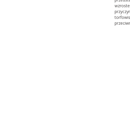
wzroste
przyczy
torfowis
przeciwn