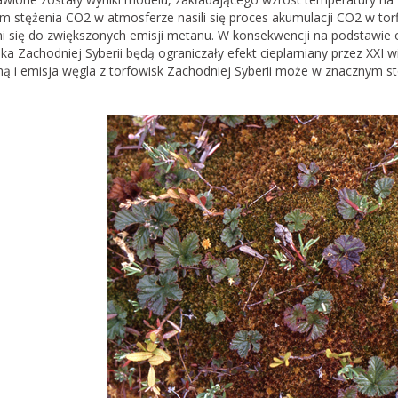
m stężenia CO2 w atmosferze nasili się proces akumulacji CO2 w torf
ni się do zwiększonych emisji metanu. W konsekwencji na podstawi
ka Zachodniej Syberii będą ograniczały efekt cieplarniany przez XXI 
ą i emisja węgla z torfowisk Zachodniej Syberii może w znacznym sto