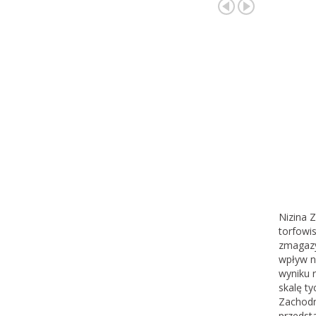
Nizina Z
torfowi
zmagazy
wpływ na
wyniku r
skalę t
Zachodni
przedst