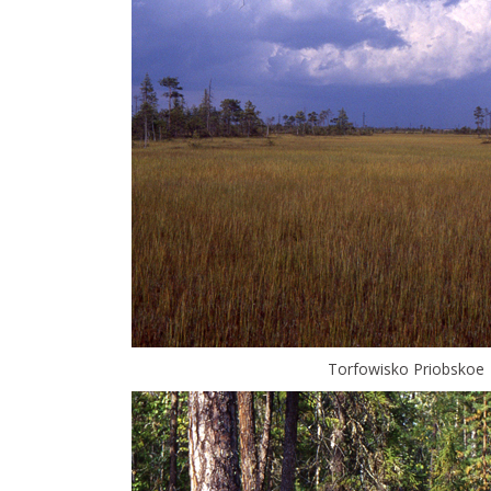
projekt ustawy o
stawy o ochronie
br. możesz zabrać głos w
lskiego projektu ustawy
rzyrody dającej
 prawo blokowania
a…
mokradła i
a potrzebują
ddolnych lokalnych
ści?
oświadczeń wynika, że
Torfowisko Priobskoe
ejsze interwencje mające
onę tych niezwykle
nych siedlisk to te,