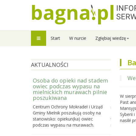
Start
W nurcie
Zgłębiaj wiedzę
Ba
AKTUALNOŚCI
Wes
Osoba do opieki nad stadem
Prowadzi
owiec podczas wypasu na
Letniej S
mielnickich murawach pilnie
2026
W sierp
poszukiwana
Centrum Och
Past an
Centrum Ochrony Mokradeł i Urząd
nabór do trze
Mansyjs
Gminy Mielnik poszukują osoby na
Bagiennej, c
Syberii 
stanowisko: opiekun(ka) owiec
terenowego k
nasilił 
podczas wypasu na murawach.
mokradeł, k