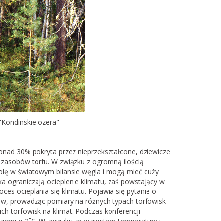
Kondinskie ozera"
 ponad 30% pokryta przez nieprzekształcone, dziewicze
 zasobów torfu. W związku z ogromną ilością
olę w światowym bilansie węgla i mogą mieć duży
ka ograniczają ocieplenie klimatu, zaś powstający w
ces ocieplania się klimatu. Pojawia się pytanie o
ów, prowadząc pomiary na różnych typach torfowisk
ch torfowisk na klimat. Podczas konferencji
ziemi o 2˚C. W związku ze wzrostem temperatury i