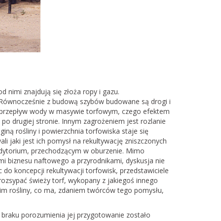
 nimi znajdują się złoża ropy i gazu.
. Równocześnie z budową szybów budowane są drogi i
omy przepływ wody w masywie torfowym, czego efektem
 po drugiej stronie. Innym zagrożeniem jest rozlanie
iną rośliny i powierzchnia torfowiska staje się
i jaki jest ich pomysł na rekultywację zniszczonych
audytorium, przechodzącym w oburzenie. Mimo
i biznesu naftowego a przyrodnikami, dyskusja nie
 koncepcji rekultywacji torfowisk, przedstawiciele
ozsypać świeży torf, wykopany z jakiegoś innego
 nim rośliny, co ma, zdaniem twórców tego pomysłu,
 braku porozumienia jej przygotowanie zostało