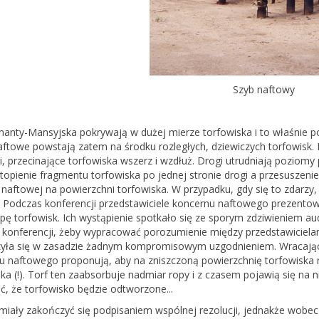
Szyb naftowy
anty-Mansyjska pokrywają w dużej mierze torfowiska i to właśnie pod
aftowe powstają zatem na środku rozległych, dziewiczych torfowisk
gi, przecinające torfowiska wszerz i wzdłuż. Drogi utrudniają pozi
topienie fragmentu torfowiska po jednej stronie drogi a przesuszenie
 naftowej na powierzchni torfowiska. W przypadku, gdy się to zdarzy, g
 Podczas konferencji przedstawiciele koncernu naftowego prezentowal
opę torfowisk. Ich wystąpienie spotkało się ze sporym zdziwieniem 
 konferencji, żeby wypracować porozumienie między przedstawicielam
yła się w zasadzie żadnym kompromisowym uzgodnieniem. Wracając do
u naftowego proponują, aby na zniszczoną powierzchnię torfowiska r
ka (!). Torf ten zaabsorbuje nadmiar ropy i z czasem pojawią się na
ć, że torfowisko będzie odtworzone...
miały zakończyć się podpisaniem wspólnej rezolucji, jednakże wobec