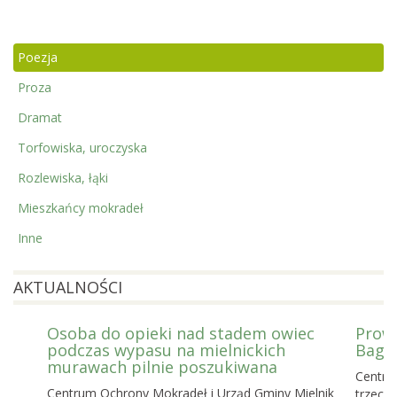
Poezja
Proza
Dramat
Torfowiska, uroczyska
Rozlewiska, łąki
Mieszkańcy mokradeł
Inne
AKTUALNOŚCI
Osoba do opieki nad stadem owiec
Prowa
podczas wypasu na mielnickich
Bagie
murawach pilnie poszukiwana
Centru
Centrum Ochrony Mokradeł i Urząd Gminy Mielnik
trzecie