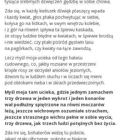
tysiąca srebrnych dźwięczeń gędźbę w sobie chowa.
Zda się, w każdy kieliszek dźwięk ptaszęcy wpada
i każdy kwiat, głos ptaka pochwytując w siebie,
kołysa go na listkach, w swym wnętrzu kolebie,
i z gór na rówień spływa ta śpiewu kaskada,
że stopy ludzkie błędne w kwiatach, w śpiewie brodzą
i-nie wiedzieć, czy ptaki pośród gęstwin lasu
na pagórkach, czy kwiaty na łące zawodzą.
Lecz myśl moja ucieka od tego hałasu
cudownego, co, jakby rozsiane w przestrzeni
krople rosy ze skrzydeł aniołów jeziornych,
dzwoni tu w ludzkim słuchu i w oczach się mieni
pod obłokami nieba i w skrach przedwieczornych.
Myśl moja tam ucieka, gdzie jednym zamachem
trzy drzewa w jeden wykrot i jeden konarów
wał podłużny spiętrzone na równi moczarów
leżą, jeszcze wichrowym oszumiałe strachem,
jeszcze strasznego wichru pełne w sobie wycia,
trzy drzewa, jak trzech ludzi potężnych bez życia.
Zda mi się, bohaterów widzę tu pobicie,
jakieś ptaki olbrzymie, pokryte w błękicie,