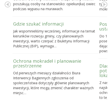
poszukują osoby na stanowisko: opiekun(ka) owiec
tygodn
podczas wypasu na murawach.
mokrad
Gdzie szukać informacji
Posel
ustaw
Jak wspomnieliśmy wcześniej, informacje na temat
kierunków rozwoju gminy, czy planowanych
Do 16 
inwestycji, warto czerpać z Biuletynu Informacji
posels
Publicznej (BIP), wymaga…
dające
powst
Ochrona mokradeł i planowanie
przestrzenne
Dlacz
potrz
Od pierwszych miesięcy działalności Biura
lokal
Interwencji Bagiennych zgłoszenia od
Z nasz
społeczeństwa dotyczyły głównie planowanych
najskut
inwestycji, które mogą zmienić charakter ważnych
ochronę
miejsc…
to te, 