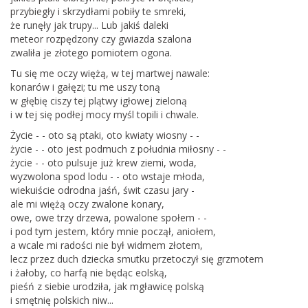
przybiegły i skrzydłami pobiły te smreki,
że runęły jak trupy... Lub jakiś daleki
meteor rozpędzony czy gwiazda szalona
zwaliła je złotego pomiotem ogona.
Tu się me oczy więżą, w tej martwej nawale:
konarów i gałęzi; tu me uszy toną
w głębię ciszy tej plątwy igłowej zieloną
i w tej się podłej mocy myśl topili i chwale.
Życie - - oto są ptaki, oto kwiaty wiosny - -
życie - - oto jest podmuch z południa miłosny - -
życie - - oto pulsuje już krew ziemi, woda,
wyzwolona spod lodu - - oto wstaje młoda,
wiekuiście odrodna jaśń, świt czasu jary -
ale mi więżą oczy zwalone konary,
owe, owe trzy drzewa, powalone społem - -
i pod tym jestem, który mnie począł, aniołem,
a wcale mi radości nie był widmem złotem,
lecz przez duch dziecka smutku przetoczył się grzmotem
i żałoby, co harfą nie będąc eolską,
pieśń z siebie urodziła, jak mgławicę polską
i smętnię polskich niw...